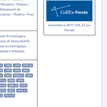
tification
-
Maison
-
blissement de
ctacles
-
Théâtre
-
Four
Consulter le BCH 128_22 sur
Persée
ola Archeologica
liana di Atene (SAIA)
ole archéologique
lienne à Athènes)
71
1989
1995
1995 (1)
96
1999
2000
2001
04
2006
2006 (1)
2007
7 (1)
2008
2009
9 (1)
2009 (2)
2010
0 (1)
2011
2011 (1)
12
2012 (1)