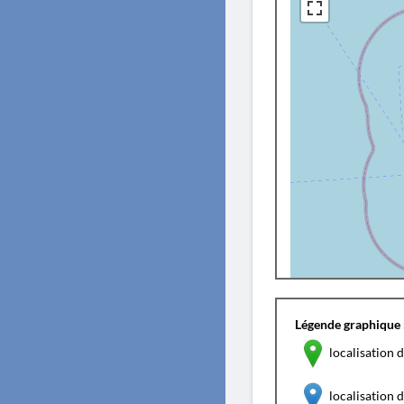
Légende graphique 
localisation d
localisation