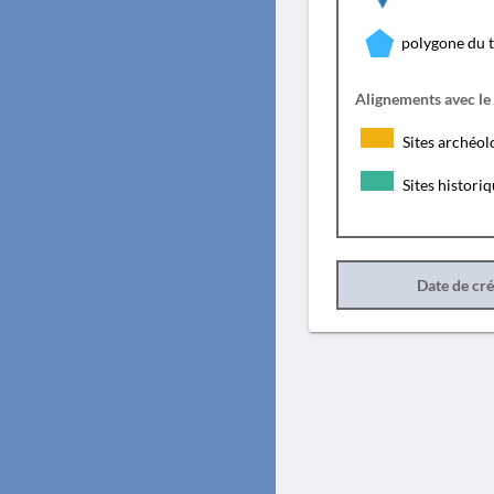
polygone du 
Alignements avec le
Sites archéol
Sites histori
Date de cr