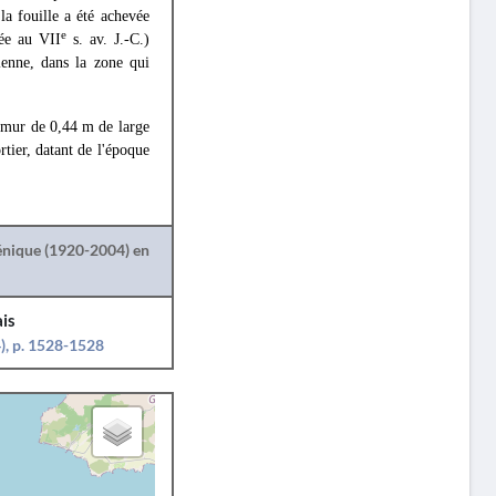
la fouille a été achevée
e
née au VII
s. av. J.-C.)
ienne, dans la zone qui
n mur de 0,44 m de large
tier, datant de l'époque
lénique (1920-2004) en
is
), p. 1528-1528