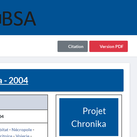
Citation
Version PDF
 - 2004
Projet
04
Chronika
itat
-
Nécropole
-
ritoire
-
Voierie
-