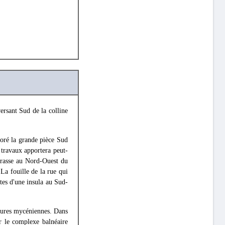
ersant Sud de la colline
loré la grande pièce Sud
s travaux apportera peut-
rrasse au Nord-Ouest du
 La fouille de la rue qui
tes d'une insula au Sud-
ctures mycéniennes. Dans
er le complexe balnéaire