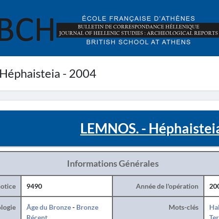
éphaisteia - 2004
LEMNOS. - Héphaisteia
Informations Générales
otice
9490
Année de l'opération
20
logie
Âge du Bronze
-
Bronze
Mots-clés
Hab
Récent
Ter