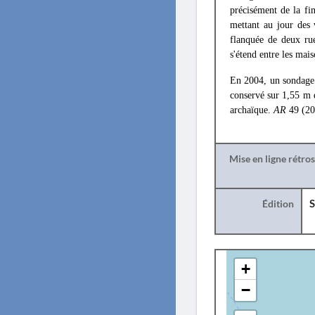
précisément de la fi
mettant au jour des 
flanquée de deux rue
s'étend entre les mais
En 2004, un sondage 
conservé sur 1,55 m d
archaïque.
AR
49 (200
Mise en ligne rétro
Édition
S
+
−