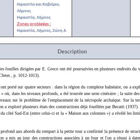
Ηφαιστία και Καβείριο,
Λήμνος
Ηφαιστία, Λήμνος
Zones protégées :
Ηφαιστία, Λήμνος, Ζώνη Α
Description
es fouilles dirigées par E. Greco ont été poursuivies en plusieurs endroits du v
Chron
., p. 1012-1013).
ont porté sur quatre secteurs : dans la région du complexe balnéaire, on a exp
n » où, dans les niveaux profonds, a été trouvée une urne cinéraire ; la suite de
uveaux sur le problème de l'emplacement de la nécropole archaïque. Sur la te
n a exploré plusieurs états des constructions déjà fouillées par Becatti (1937).
du côté Sud-Est (entre celui-ci et la « Maison aux colonnes ») a révélé les limi
profond aux abords du rempart à la petite tour a confirmé la présence de stru
 on a mis au jour des constructions associées à un four et l'on a réussi à dat