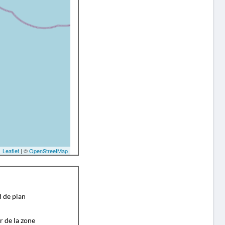
Leaflet
| ©
OpenStreetMap
d de plan
r de la zone