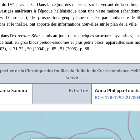
e
n du IV
s. av. J.-C. Dans la région des maisons, sur le versant de la colline, 
vestiges antérieurs à l'époque hellénistique dont une vaste maison (abandon
s. D'autre part, des prospections géophysiques menées par l'université de S
ons et le théâtre, ont apporté des informations nouvelles sur le plan de la ville.
dans l'ex-
terrain Bézas
a mis au jour, outre quelques structures byzantines, u
e haut, en gros blocs pseudo-isodomes et plus petits blocs, appareillés sans mor
3), p. 71-72 ; 50 (2004), p. 65 ; 51 (2005), p. 88.
spective de la Chronique des fouilles du Bulletin de Correspondance Hel
Grèce
amia Samara
Extrait de
Anna Philippa-Toucha
BCH 128-129.2.2 (2004