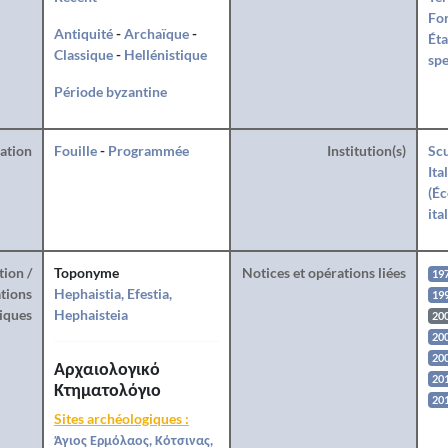
For
Antiquité
-
Archaïque
-
Éta
Classique
-
Hellénistique
spe
Période byzantine
ration
Fouille
-
Programmée
Institution(s)
Scu
Ita
(Éc
ita
tion /
Toponyme
Notices et opérations liées
19
tions
Hephaistia, Efestia,
19
iques
Hephaisteia
20
200
200
Αρχαιολογικό
201
Κτηματολόγιο
20
Sites archéologiques :
Άγιος Ερμόλαος, Κότσινας,