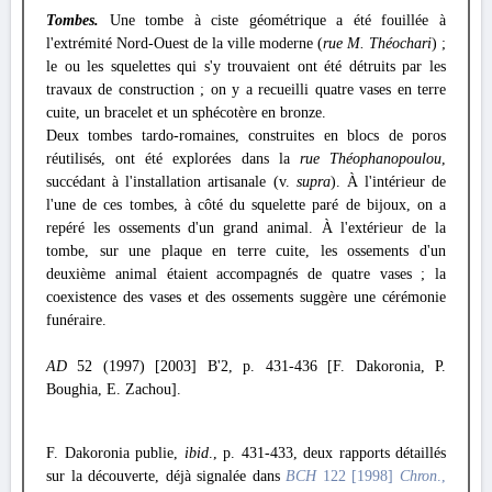
Tombes.
Une tombe à ciste géométrique a été fouillée à
l'extrémité Nord-Ouest de la ville moderne (
rue M. Théochari
) ;
le ou les squelettes qui s'y trouvaient ont été détruits par les
travaux de construction ; on y a recueilli quatre vases en terre
cuite, un bracelet et un sphécotère en bronze.
Deux tombes tardo-romaines, construites en blocs de poros
réutilisés, ont été explorées dans la
rue Théophanopoulou
,
succédant à l'installation artisanale (v.
supra
). À l'intérieur de
l'une de ces tombes, à côté du squelette paré de bijoux, on a
repéré les ossements d'un grand animal. À l'extérieur de la
tombe, sur une plaque en terre cuite, les ossements d'un
deuxième animal étaient accompagnés de quatre vases ; la
coexistence des vases et des ossements suggère une cérémonie
funéraire.
AD
52 (1997) [2003] B'2, p. 431-436 [F. Dakoronia, P.
Boughia, E. Zachou].
F. Dakoronia publie,
ibid
., p. 431-433, deux rapports détaillés
sur la découverte, déjà signalée dans
BCH
122 [1998]
Chron
.,