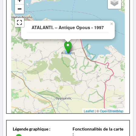
−
×
ATALANTI. – Antique Opous - 1997
Leaflet
| ©
OpenStreetMap
Légende graphique :
Fonctionnalités de la carte
: