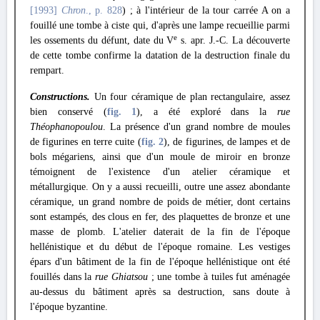
[1993]
Chron
., p. 828
) ; à l'intérieur de la tour carrée A on a
fouillé une tombe à ciste qui, d'après une lampe recueillie parmi
e
les ossements du défunt, date du V
s. apr. J.-C. La découverte
de cette tombe confirme la datation de la destruction finale du
rempart.
Constructions.
Un four céramique de plan rectangulaire, assez
bien conservé (
fig. 1
), a été exploré dans la
rue
Théophanopoulou
. La présence d'un grand nombre de moules
de figurines en terre cuite (
fig. 2
), de figurines, de lampes et de
bols mégariens, ainsi que d'un moule de miroir en bronze
témoignent de l'existence d'un atelier céramique et
métallurgique. On y a aussi recueilli, outre une assez abondante
céramique, un grand nombre de poids de métier, dont certains
sont estampés, des clous en fer, des plaquettes de bronze et une
masse de plomb. L'atelier daterait de la fin de l'époque
hellénistique et du début de l'époque romaine. Les vestiges
épars d'un bâtiment de la fin de l'époque hellénistique ont été
fouillés dans la
rue Ghiatsou
; une tombe à tuiles fut aménagée
au-dessus du bâtiment après sa destruction, sans doute à
l'époque byzantine.