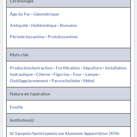
Chronologie
Âge du Fer
-
Géométrique
Antiquité
-
Hellénistique
-
Romaine
Période byzantine
-
Protobyzantine
Mots-clés
Production/extraction
-
Fortification
-
Sépulture
-
Installation
hydraulique
-
Citerne
-
Figurine
-
Four
-
Lampe
-
Outillage/armement
-
Parure/toilette
-
Métal
Nature de l'opération
Fouille
Institution(s)
ΙΔ' Εφορεία Προϊστορικών και Κλασικών Αρχαιοτήτων (XIVe