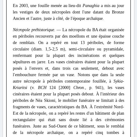
En 2003, une fouille menée au lieu-dit
Panaghia
a mis au jour
les vestiges de deux nécropoles dont l'une datant du Bronze
Ancien et l'autre, juste à côté, de l'époque archaïque.
Nécropole préhistorique.
— La nécropole du BA était organisée
en périboles recouverts par des moellons et une épaisse couche
de remblais. On a repéré en tout 13 périboles, de forme
circulaire (diam. 1,5-2,5 m), semi-circulaire ou pyramidale,
renfermant pour la plupart des incinérations et quelques
sépultures en jarre. Les vases cinéraires étaient pour la plupart
posés à l'envers et, dans trois cas seulement, debout avec
l'embouchure fermée par un vase. Notons que dans la seule
autre nécropole à périboles contemporaine fouillée, à
Sykia-
Kriaritsi
(v.
BCH
124 [2000]
Chron
., p. 941), les vases
cinéraires étaient pour la plupart posés debout. À l'intérieur des
périboles de Néa Skioni, le mobilier funéraire se limitait à des
fragments de vases, caractéristiques du BA. À l'extrémité Nord-
Est de la nécropole, on a repéré les restes d'un bâtiment de plan
rectangulaire qui était sans doute lié à des cérémonies
funéraires. Juste au Sud-Ouest de ce bâtiment, sous le remblai
de la nécropole archaïque, on a repéré cinq tombes à