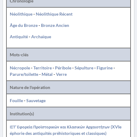
Chronologie
Néolithique
-
Néolithique Récent
Âge du Bronze
-
Bronze Ancien
Antiquité
-
Archaïque
Mots-clés
Nécropole
-
Territoire
-
Péribole
-
Sépulture
-
Figurine
-
Parure/toilette
-
Métal
-
Verre
Nature de l'opération
Fouille
-
Sauvetage
Institution(s)
ΙΣΤ' Εφορεία Προϊστορικών και Κλασικών Αρχαιοτήτων (XVIe
éphorie des antiquités préhistoriques et classiques)