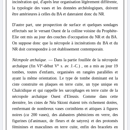
incinération qui, d'après leur organisation légèrement différente,
la typologie des vases et les données archéologiques, doivent
être antérieures à celles du BA et dateraient donc du NR.
D'autre part, une prospection de surface et quelques sondages
effectués sur le versant Ouest de la colline voisine du Prophète-
Elie ont mis au jour des couches d'occupation du NR et du BA.
On suppose donc que la nécropole à incinérations du BA et du
NR doit correspondre à cet établissement contemporain.
Nécropole archaïque
. — Dans la partie fouillée de la nécropole
e
e
archaïque (fin VI
-début V
s. av. J.-C.) , on a mis au jour 19
tombes, toutes d'enfants, organisées en rangées parallèles et
ayant la même orientation. Le type de tombe dominant est la
ciste construite en plaques en terre cuite, un type unique en
Chalcidique et qui rappelle les sarcophages en terre cuite de la
nécropole archaïque Ouest d'Eleusis. Comme dans cette
dernière, les cistes de Néa Skioni étaient très richement dotées,
renfermant de nombreux vases corinthiens et attiques à figures
noires (
ca
200 vases), des alabastres phéniciens en verre, des
figurines (d'animaux, de fleurs et de satyres) et des protomés
féminines et masculines en terre cuite, enfin des bracelets en