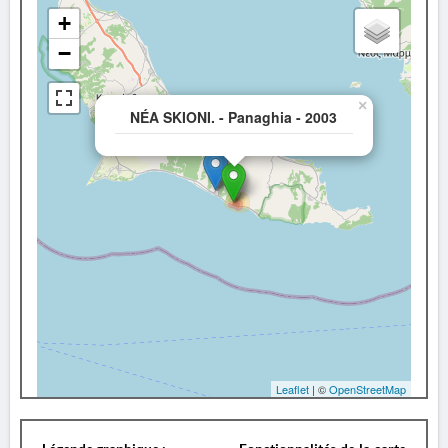
+
−
×
NÉA SKIONI. - Panaghia - 2003
Leaflet
| ©
OpenStreetMap