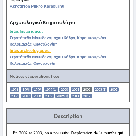
Akrotirion Mikro Karaburnu
Αρχαιολογικό Κτηματολόγιο
Sites historiques :
Στρατόπεδο Μακεδονομάχου Κόδρα, Καραμπουρνάκι
Καλαμαριάς, Θεσσαλονίκη
Sites archéologiques :
Στρατόπεδο Μακεδονομάχου Κόδρα, Καραμπουρνάκι
Καλαμαριάς, Θεσσαλονίκη
Notices et opérations liées
1996
1998
1999
1999 (1)
2000
2001
2003
2003 (1)
2005
2006
2007
2008
2009
2009 (1)
2011
2012
Description
En 2002 et 2003, on a poursuivi l'exploration de la toumba qui