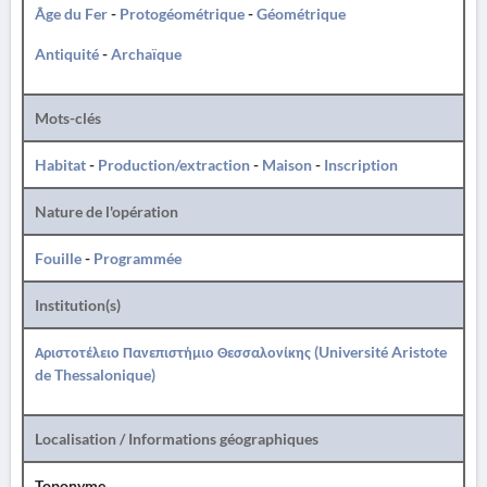
Âge du Fer
-
Protogéométrique
-
Géométrique
Antiquité
-
Archaïque
Mots-clés
Habitat
-
Production/extraction
-
Maison
-
Inscription
Nature de l'opération
Fouille
-
Programmée
Institution(s)
Αριστοτέλειο Πανεπιστήμιο Θεσσαλονίκης (Université Aristote
de Thessalonique)
Localisation / Informations géographiques
Toponyme