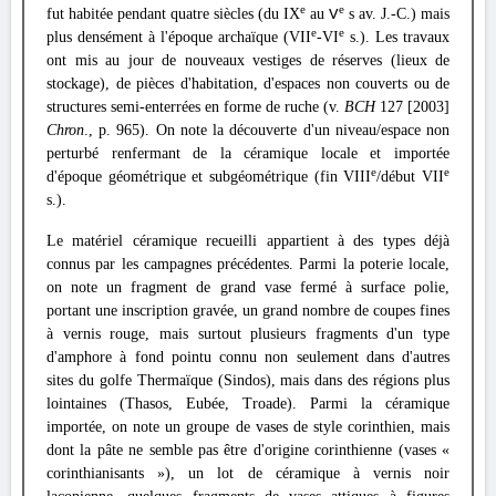
e
e
fut habitée pendant quatre siècles (du IX
au
s av. J.-C.) mais
V
e
e
plus densément à l'époque archaïque (VII
-VI
s.). Les travaux
ont mis au jour de nouveaux vestiges de réserves (lieux de
stockage), de pièces d'habitation, d'espaces non couverts ou de
structures semi-enterrées en forme de ruche (v.
BCH
127 [2003]
Chron
., p. 965). On note la découverte d'un niveau/espace non
perturbé renfermant de la céramique locale et importée
e
e
d'époque géométrique et subgéométrique (fin VIII
/début VII
s.).
Le matériel céramique recueilli appartient à des types déjà
connus par les campagnes précédentes. Parmi la poterie locale,
on note un fragment de grand vase fermé à surface polie,
portant une inscription gravée, un grand nombre de coupes fines
à vernis rouge, mais surtout plusieurs fragments d'un type
d'amphore à fond pointu connu non seulement dans d'autres
sites du golfe Thermaïque (Sindos), mais dans des régions plus
lointaines (Thasos, Eubée, Troade). Parmi la céramique
importée, on note un groupe de vases de style corinthien, mais
dont la pâte ne semble pas être d'origine corinthienne (vases «
corinthianisants »), un lot de céramique à vernis noir