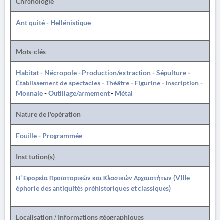
Chronologie
Antiquité
-
Hellénistique
Mots-clés
Habitat
-
Nécropole
-
Production/extraction
-
Sépulture
-
Établissement de spectacles
-
Théâtre
-
Figurine
-
Inscription
-
Monnaie
-
Outillage/armement
-
Métal
Nature de l'opération
Fouille
-
Programmée
Institution(s)
Η' Εφορεία Προϊστορικών και Κλασικών Αρχαιοτήτων (VIIIe
éphorie des antiquités préhistoriques et classiques)
Localisation / Informations géographiques