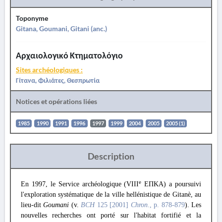
Toponyme
Gitana, Goumani, Gitani (anc.)
Αρχαιολογικό Κτηματολόγιο
Sites archéologiques :
Γίτανα, Φιλιάτες, Θεσπρωτία
Notices et opérations liées
1985
1990
1991
1996
1997
1999
2004
2005
2005 (1)
Description
e
En 1997, le Service archéologique (VIII
ΕΠΚΑ) a poursuivi
l'exploration systématique de la ville hellénistique de Gitanè, au
lieu-dit
Goumani
(v.
BCH
125 [2001]
Chron
., p. 878-879
). Les
nouvelles recherches ont porté sur l'habitat fortifié et la