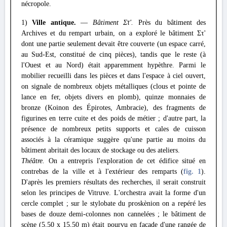
nécropole.
1)
Ville antique.
—
Bâtiment Στ'.
Près du bâtiment des
Archives et du rempart urbain, on a exploré le bâtiment Στ'
dont une partie seulement devait être couverte (un espace carré,
au Sud-Est, constitué de cinq pièces), tandis que le reste (à
l'Ouest et au Nord) était apparemment hypèthre. Parmi le
mobilier recueilli dans les pièces et dans l'espace à ciel ouvert,
on signale de nombreux objets métalliques (clous et pointe de
lance en fer, objets divers en plomb), quinze monnaies de
bronze (Koinon des Épirotes, Ambracie), des fragments de
figurines en terre cuite et des poids de métier ; d'autre part, la
présence de nombreux petits supports et cales de cuisson
associés à la céramique suggère qu'une partie au moins du
bâtiment abritait des locaux de stockage ou des ateliers.
Théâtre.
On a entrepris l'exploration de cet édifice situé en
contrebas de la ville et à l'extérieur des remparts (
fig. 1
).
D'après les premiers résultats des recherches, il serait construit
selon les principes de Vitruve. L'orchestra avait la forme d'un
cercle complet ; sur le stylobate du proskènion on a repéré les
bases de douze demi-colonnes non cannelées ; le bâtiment de
scène (5,50 x 15,50 m) était pourvu en façade d'une rangée de