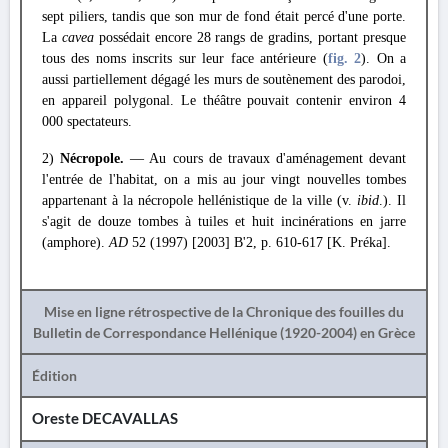
sept piliers, tandis que son mur de fond était percé d'une porte.
La
cavea
possédait encore 28 rangs de gradins, portant presque
tous des noms inscrits sur leur face antérieure (
fig. 2
). On a
aussi partiellement dégagé les murs de soutènement des parodoi,
en appareil polygonal. Le théâtre pouvait contenir environ 4
000 spectateurs.
2)
Nécropole.
— Au cours de travaux d'aménagement devant
l'entrée de l'habitat, on a mis au jour vingt nouvelles tombes
appartenant à la nécropole hellénistique de la ville (v.
ibid
.). Il
s'agit de douze tombes à tuiles et huit incinérations en jarre
(amphore).
AD
52 (1997) [2003] B'2, p. 610-617 [K. Préka].
Mise en ligne rétrospective de la Chronique des fouilles du
Bulletin de Correspondance Hellénique (1920-2004) en Grèce
Édition
Oreste DECAVALLAS