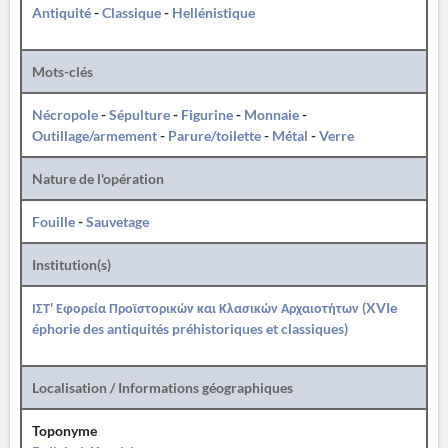
Antiquité
-
Classique
-
Hellénistique
Mots-clés
Nécropole
-
Sépulture
-
Figurine
-
Monnaie
-
Outillage/armement
-
Parure/toilette
-
Métal
-
Verre
Nature de l'opération
Fouille
-
Sauvetage
Institution(s)
ΙΣΤ' Εφορεία Προϊστορικών και Κλασικών Αρχαιοτήτων (XVIe
éphorie des antiquités préhistoriques et classiques)
Localisation / Informations géographiques
Toponyme