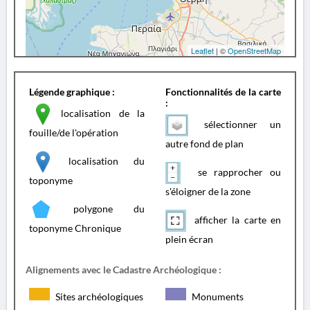
Leaflet
| ©
OpenStreetMap
Légende graphique :
Fonctionnalités de la carte
:
localisation de la
sélectionner un
fouille/de l'opération
autre fond de plan
localisation du
se rapprocher ou
toponyme
s'éloigner de la zone
polygone du
afficher la carte en
toponyme Chronique
plein écran
Alignements avec le Cadastre Archéologique :
Sites archéologiques
Monuments