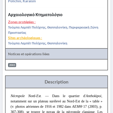
Polichni, Karaisin
Αρχαιολογικό Κτηματολόγιο
Zones protégées :
Τούμπα Λεμπέτ Πολίχνης, Θεσσαλονίκη, Περιφερειακή Ζώνη
Προστασίας
Sites archéologiques :
Τούμπα Λεμπέτ Πολίχνης, Θεσσαλονίκη
Notices et opérations liées
2003
Description
Nécropole Nord-Est.
— Dans le quartier d'
Anthokipoi
,
notamment sur un plateau surélevé au Nord-Est de la « table »
(v. photos aériennes de 1916 et 1982 dans
ΑΕΜΘ
17 (2003), p.
307-308), se trouve le noyau de la nécropole classique. Les