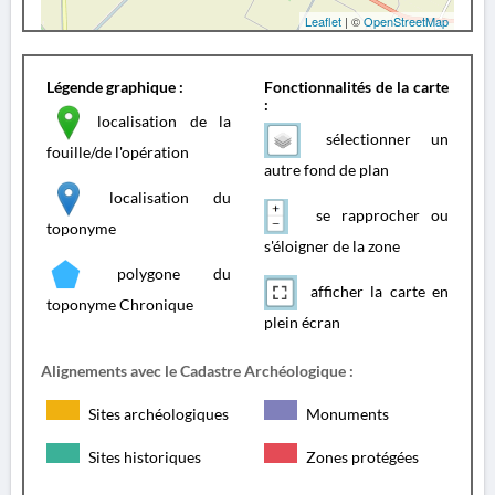
Leaflet
| ©
OpenStreetMap
Légende graphique :
Fonctionnalités de la carte
:
localisation de la
sélectionner un
fouille/de l'opération
autre fond de plan
localisation du
se rapprocher ou
toponyme
s'éloigner de la zone
polygone du
afficher la carte en
toponyme Chronique
plein écran
Alignements avec le Cadastre Archéologique :
Sites archéologiques
Monuments
Sites historiques
Zones protégées