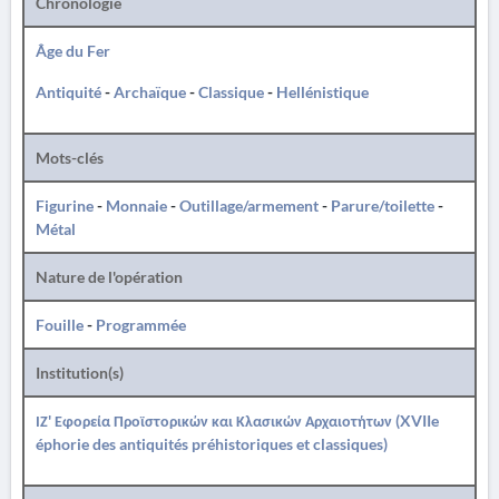
Chronologie
Âge du Fer
Antiquité
-
Archaïque
-
Classique
-
Hellénistique
Mots-clés
Figurine
-
Monnaie
-
Outillage/armement
-
Parure/toilette
-
Métal
Nature de l'opération
Fouille
-
Programmée
Institution(s)
ΙΖ' Εφορεία Προϊστορικών και Κλασικών Αρχαιοτήτων (XVIIe
éphorie des antiquités préhistoriques et classiques)