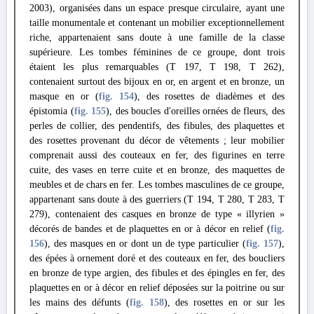
2003), organisées dans un espace presque circulaire, ayant une
taille monumentale et contenant un mobilier exceptionnellement
riche, appartenaient sans doute à une famille de la classe
supérieure. Les tombes féminines de ce groupe, dont trois
étaient les plus remarquables (T 197, Τ 198, Τ 262),
contenaient surtout des bijoux en or, en argent et en bronze, un
masque en or (
fig. 154
), des rosettes de diadèmes et des
épistomia (
fig. 155
), des boucles d'oreilles ornées de fleurs, des
perles de collier, des pendentifs, des fibules, des plaquettes et
des rosettes provenant du décor de vêtements ; leur mobilier
comprenait aussi des couteaux en fer, des figurines en terre
cuite, des vases en terre cuite et en bronze, des maquettes de
meubles et de chars en fer. Les tombes masculines de ce groupe,
appartenant sans doute à des guerriers (T 194, Τ 280, T 283, T
279), contenaient des casques en bronze de type « illyrien »
décorés de bandes et de plaquettes en or à décor en relief (
fig.
156
), des masques en or dont un de type particulier (
fig. 157
),
des épées à ornement doré et des couteaux en fer, des boucliers
en bronze de type argien, des fibules et des épingles en fer, des
plaquettes en or à décor en relief déposées sur la poitrine ou sur
les mains des défunts (
fig. 158
), des rosettes en or sur les