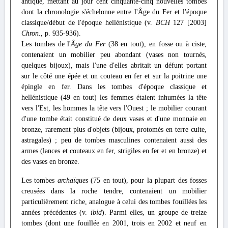
antique, mettant au jour cent cinquante-cinq nouvelles tombes
dont la chronologie s'échelonne entre l'Âge du Fer et l'époque
classique/début de l'époque hellénistique (v.
BCH
127 [2003]
Chron
., p. 935-936).
Les tombes de l'
Âge du Fer
(38 en tout), en fosse ou à ciste,
contenaient un mobilier peu abondant (vases non tournés,
quelques bijoux), mais l'une d'elles abritait un défunt portant
sur le côté une épée et un couteau en fer et sur la poitrine une
épingle en fer. Dans les tombes d'époque classique et
hellénistique (49 en tout) les femmes étaient inhumées la tête
vers l'Est, les hommes la tête vers l'Ouest ; le mobilier courant
d'une tombe était constitué de deux vases et d'une monnaie en
bronze, rarement plus d'objets (bijoux, protomés en terre cuite,
astragales) ; peu de tombes masculines contenaient aussi des
armes (lances et couteaux en fer, strigiles en fer et en bronze) et
des vases en bronze.
Les tombes
archaïques
(75 en tout), pour la plupart des fosses
creusées dans la roche tendre, contenaient un mobilier
particulièrement riche, analogue à celui des tombes fouillées les
années précédentes (v.
ibid
). Parmi elles, un groupe de treize
tombes (dont une fouillée en 2001, trois en 2002 et neuf en