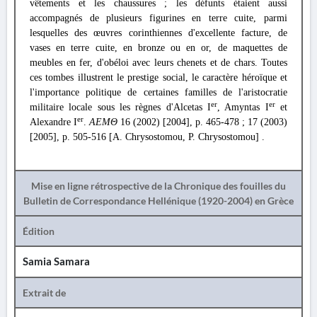
vêtements et les chaussures ; les défunts étaient aussi
accompagnés de plusieurs figurines en terre cuite, parmi
lesquelles des œuvres corinthiennes d'excellente facture, de
vases en terre cuite, en bronze ou en or, de maquettes de
meubles en fer, d'obéloi avec leurs chenets et de chars. Toutes
ces tombes illustrent le prestige social, le caractère héroïque et
l'importance politique de certaines familles de l'aristocratie
er
er
militaire locale sous les règnes d'Alcetas I
, Amyntas I
et
er
Alexandre I
.
ΑΕΜΘ
16 (2002) [2004], p. 465-478 ; 17 (2003)
[2005], p. 505-516 [A. Chrysostomou, P. Chrysostomou] .
Mise en ligne rétrospective de la Chronique des fouilles du
Bulletin de Correspondance Hellénique (1920-2004) en Grèce
Édition
Samia Samara
Extrait de