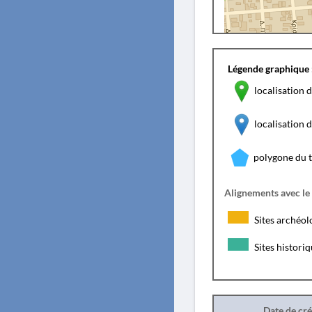
Légende graphique 
localisation d
localisation
polygone du 
Alignements avec le
Sites archéol
Sites histori
Date de cr