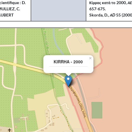
cientifique : D.
Κίρρας κατά το 2000,
Α
ULLIEZ, C.
657-675.
AUBERT
Skorda, D.,
ΑD
55 (2000)
×
KIRRHA - 2000