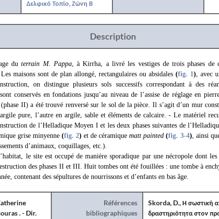
Δελφικό Τοπίο, Ζώνη Β
Description
tage du
terrain M. Pappa
, à Kirrha, a livré les vestiges de trois phases de
Les maisons sont de plan allongé, rectangulaires ou absidales
(
fig. 1
)
, avec u
struction, on distingue plusieurs sols successifs correspondant à des ré
sont conservés en fondations jusqu’au niveau de l’assise de réglage en pier
phase II) a été trouvé renversé sur le sol de la pièce. Il s’agit d’un mur const
argile pure, l’autre en argile, sable et éléments de calcaire. - Le matériel rec
nstruction de l’Helladique Moyen I et les deux phases suivantes de l’Helladiqu
amique grise minyenne
(
fig. 2
)
et de céramique
matt painted
(
fig. 3
-4
)
, ainsi qu
ossements d’animaux, coquillages, etc.).
’habitat, le site est occupé de manière sporadique par une nécropole dont le
estruction des phases II et III. Huit tombes ont été fouillées : une tombe à enc
née, contenant des sépultures de nourrissons et d’enfants en bas âge.
atherine
Références
Skorda, D., Η σωστική
ouras . - Dir.
bibliographiques
δραστηριότητα στον προ