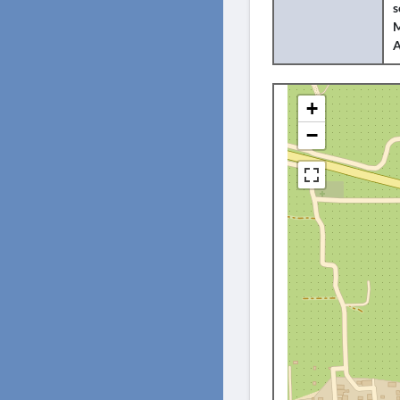
s
M
+
−