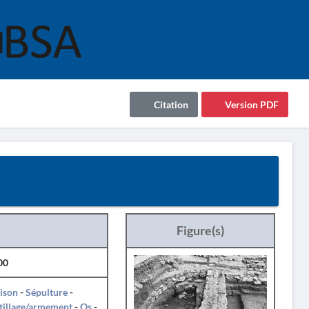
Citation
Version PDF
Figure(s)
00
ison
-
Sépulture
-
tillage/armement
-
Os
-