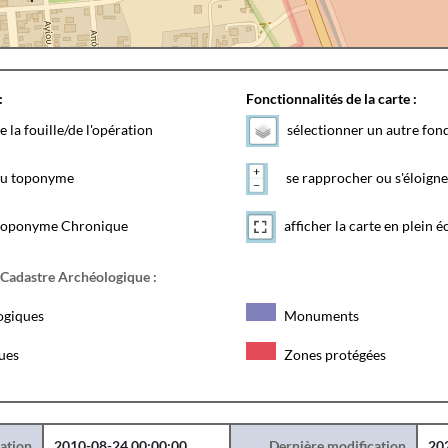
:
Fonctionnalités de la carte :
e la fouille/de l'opération
sélectionner un autre fon
 du toponyme
se rapprocher ou s'éloigne
toponyme Chronique
afficher la carte en plein é
 Cadastre Archéologique :
ogiques
Monuments
ques
Zones protégées
éation
2010-08-24 00:00:00
Dernière modification
20