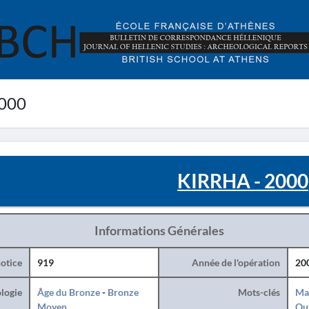
000
KIRRHA - 2000
Informations Générales
otice
919
Année de l'opération
20
logie
Âge du Bronze
-
Bronze
Mots-clés
Ma
Moyen
Ou