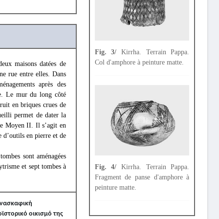
Fig. 3/
Kirrha. Terrain Pappa.
Col d'amphore à peinture matte.
 deux maisons datées de
ne rue entre elles. Dans
aménagements après des
re. Le mur du long côté
ruit en briques crues de
ueilli permet de dater la
e Moyen II. Il s’agit en
e d’outils en pierre et de
s tombes sont aménagées
hytrisme et sept tombes à
Fig. 4/
Kirrha. Terrain Pappa.
Fragment de panse d'amphore à
peinture matte.
 ανασκαφική
ϊστορικό οικισμό της