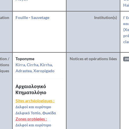
Hab
ration
Fouille
-
Sauvetage
Institution(s)
Ι' 
και
(Xe
pré
cla
tion /
Toponyme
Notices et opérations liées
20
tions
Kirra, Cirrha, Kirrha,
iques
Adrastea, Xeropigado
Αρχαιολογικό
Κτηματολόγιο
Sites archéologiques :
Δελφοί και ευρύτερο
Δελφικό Τοπίο, Φωκίδα
Zones protégées :
Δελφοί και ευρύτερο