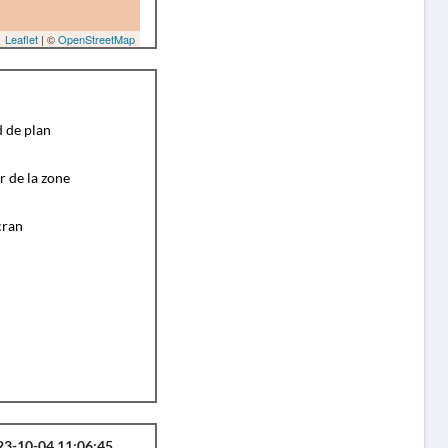
Leaflet
| ©
OpenStreetMap
d de plan
r de la zone
cran
23-10-04 11:06:45