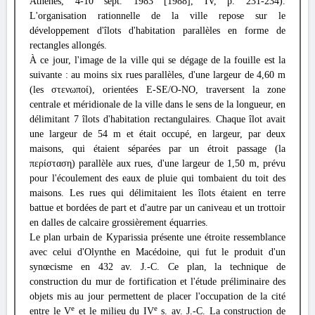
Athènes, 4-10 sept. 1983 [1988], IV, p. 231-234).
L'organisation rationnelle de la ville repose sur le
développement d'îlots d'habitation parallèles en forme de
rectangles allongés.
À ce jour, l'image de la ville qui se dégage de la fouille est la
suivante : au moins six rues parallèles, d'une largeur de 4,60 m
(les στενωποί), orientées E-SE/O-NO, traversent la zone
centrale et méridionale de la ville dans le sens de la longueur, en
délimitant 7 îlots d'habitation rectangulaires. Chaque îlot avait
une largeur de 54 m et était occupé, en largeur, par deux
maisons, qui étaient séparées par un étroit passage (la
περίσταση) parallèle aux rues, d'une largeur de 1,50 m, prévu
pour l'écoulement des eaux de pluie qui tombaient du toit des
maisons. Les rues qui délimitaient les îlots étaient en terre
battue et bordées de part et d'autre par un caniveau et un trottoir
en dalles de calcaire grossièrement équarries.
Le plan urbain de Kyparissia présente une étroite ressemblance
avec celui d'Olynthe en Macédoine, qui fut le produit d'un
synœcisme en 432 av. J.-C. Ce plan, la technique de
construction du mur de fortification et l'étude préliminaire des
objets mis au jour permettent de placer l'occupation de la cité
e
e
entre le V
et le milieu du IV
s. av. J.-C. La construction de