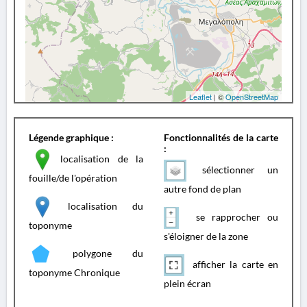
Leaflet
| ©
OpenStreetMap
Légende graphique :
Fonctionnalités de la carte
:
localisation de la
sélectionner un
fouille/de l'opération
autre fond de plan
localisation du
se rapprocher ou
toponyme
s'éloigner de la zone
polygone du
afficher la carte en
toponyme Chronique
plein écran