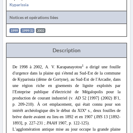
Kyparissia
Notices et opérations liées
1999
1999 (1)
2002
Description
1
De 1998 à 2002, Α. V. Karapanayotou
a dirigé une fouille
d'urgence dans la plaine qui s'étend au Sud-Est de la commune
de Kyparissia (dème de Gortyne), au Sud-Est de l'Arcadie, dans
une région riche en gisements de lignite exploités par
l'Enteprise publique d'électricité de Mégalopolis pour la
production de courant industriel (v.
AD
52 [1997] (2002) Β'1,
p. 209-210). À cet emplacement, qui était connu pour son
e
intérêt archéologique dès le début du XIX
s., deux fouilles de
brève durée avaient eu lieu en 1892 et en 1907 (
JHS
13 [1892-
1893], p. 227-231 ;
PAAH
1907, p. 122-125).
L'agglomération antique mise au jour occupe la grande plaine