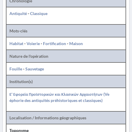
Chronologie
Antiquité
-
Classique
Mots-clés
Habitat
-
Voierie
-
Fortification
-
Maison
Nature de l'opération
Fouille
-
Sauvetage
Institution(s)
Ε' Εφορεία Προϊστορικών και Κλασικών Αρχαιοτήτων (Ve
éphorie des antiquités préhistoriques et classiques)
Localisation / Informations géographiques
Toponyme