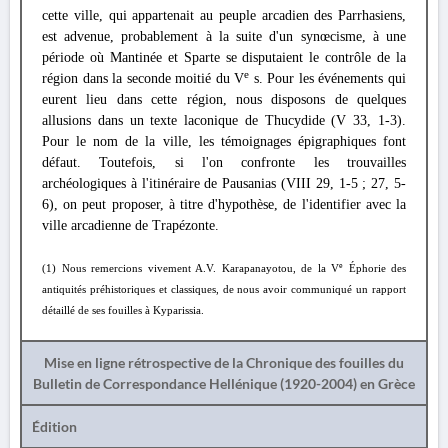
cette ville, qui appartenait au peuple arcadien des Parrhasiens,
est advenue, probablement à la suite d'un synœcisme, à une
période où Mantinée et Sparte se disputaient le contrôle de la
e
région dans la seconde moitié du V
s. Pour les événements qui
eurent lieu dans cette région, nous disposons de quelques
allusions dans un texte laconique de Thucydide (V 33, 1-3).
Pour le nom de la ville, les témoignages épigraphiques font
défaut. Toutefois, si l'on confronte les trouvailles
archéologiques à l'itinéraire de Pausanias (VIII 29, 1-5 ; 27, 5-
6), on peut proposer, à titre d'hypothèse, de l'identifier avec la
ville arcadienne de Trapézonte.
e
(1) Nous remercions vivement A.V. Karapanayotou, de la V
Éphorie des
antiquités préhistoriques et classiques, de nous avoir communiqué un rapport
détaillé de ses fouilles à Kyparissia.
Mise en ligne rétrospective de la Chronique des fouilles du
Bulletin de Correspondance Hellénique (1920-2004) en Grèce
Édition