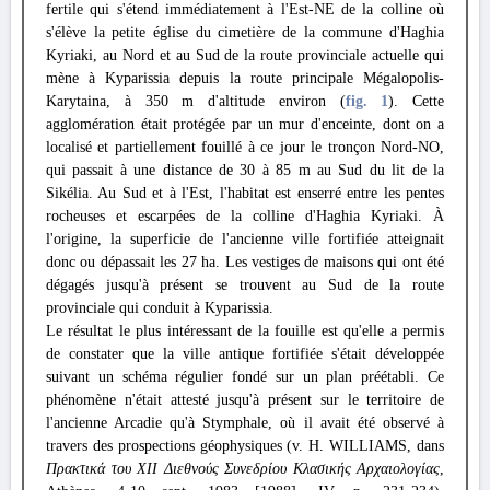
fertile qui s'étend immédiatement à l'Est-NE de la colline où
s'élève la petite église du cimetière de la commune d'Haghia
Kyriaki, au Nord et au Sud de la route provinciale actuelle qui
mène à Kyparissia depuis la route principale Mégalopolis-
Karytaina, à 350 m d'altitude environ (
fig. 1
). Cette
agglomération était protégée par un mur d'enceinte, dont on a
localisé et partiellement fouillé à ce jour le tronçon Nord-NO,
qui passait à une distance de 30 à 85 m au Sud du lit de la
Sikélia. Au Sud et à l'Est, l'habitat est enserré entre les pentes
rocheuses et escarpées de la colline d'Haghia Kyriaki. À
l'origine, la superficie de l'ancienne ville fortifiée atteignait
donc ou dépassait les 27 ha. Les vestiges de maisons qui ont été
dégagés jusqu'à présent se trouvent au Sud de la route
provinciale qui conduit à Kyparissia.
Le résultat le plus intéressant de la fouille est qu'elle a permis
de constater que la ville antique fortifiée s'était développée
suivant un schéma régulier fondé sur un plan préétabli. Ce
phénomène n'était attesté jusqu'à présent sur le territoire de
l'ancienne Arcadie qu'à Stymphale, où il avait été observé à
travers des prospections géophysiques (v. H. WILLIAMS, dans
Πρακτικά του XII Διεθνούς Συνεδρίου Κλασικής Αρχαιολογίας
,