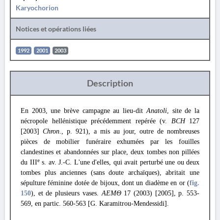
Karyochorion
Notices et opérations liées
1992
2001
2003
Description
En 2003, une brève campagne au lieu-dit
Anatoli
, site de la
nécropole hellénistique précédemment repérée (v.
BCH
127
[2003]
Chron
., p. 921), a mis au jour, outre de nombreuses
pièces de mobilier funéraire exhumées par les fouilles
clandestines et abandonnées sur place, deux tombes non pillées
e
du III
s. av. J.-C. L'une d'elles, qui avait perturbé une ou deux
tombes plus anciennes (sans doute archaïques), abritait une
sépulture féminine dotée de bijoux, dont un diadème en or (
fig.
150
), et de plusieurs vases.
ΑΕΜΘ
17 (2003) [2005], p. 553-
569, en partic. 560-563 [G. Karamitrou-Mendessidi].