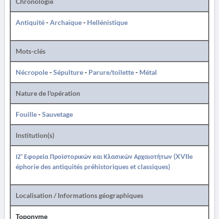
Chronologie
Antiquité
-
Archaïque
-
Hellénistique
Mots-clés
Nécropole
-
Sépulture
-
Parure/toilette
-
Métal
Nature de l'opération
Fouille
-
Sauvetage
Institution(s)
ΙΖ' Εφορεία Προϊστορικών και Κλασικών Αρχαιοτήτων (XVIIe
éphorie des antiquités préhistoriques et classiques)
Localisation / Informations géographiques
Toponyme