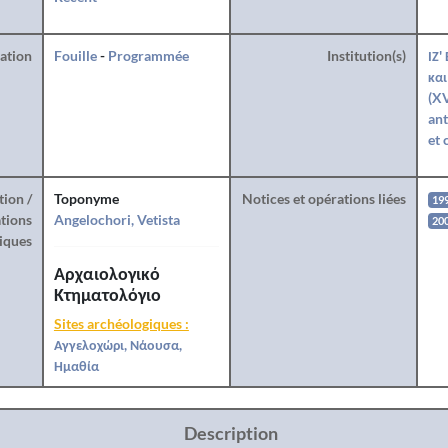
ration
Fouille
-
Programmée
Institution(s)
ΙΖ'
και
(XV
ant
et 
tion /
Toponyme
Notices et opérations liées
19
tions
Angelochori, Vetista
20
iques
Αρχαιολογικό
Κτηματολόγιο
Sites archéologiques :
Αγγελοχώρι, Νάουσα,
Ημαθία
Description