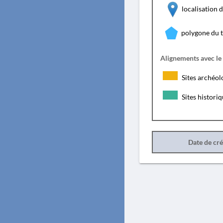
localisation
polygone du 
Alignements avec le
Sites archéol
Sites histori
Date de cr