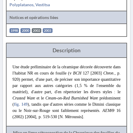
Polyplatanos, Vestitsa
Notices et opérations liées
1998
2000
2002
2003
Description
Une étude préliminaire de la céramique décorée découverte dans
l'habitat NR en cours de fouille (v
BCH
127 [2003]
Chron
., p.
920) permet, d'une part, de préciser son importance quantitative
par rapport aux autres catégories (1,5 % de l'ensemble du
matériel), d'autre part, d'en répertorier les divers styles : le
Crusted Ware
et le
Cream-on-Red Burnished Ware
prédominent
(
fig. 149
), tandis que d'autres séries comme le Dimini classique
ou le Noir-sur-Rouge sont faiblement représentés.
ΑΕΜΘ
16
(2002) [2004], p. 519-530 [N. Méroussis].
Mise en ligne rétrospective de la Chronique des fouilles du