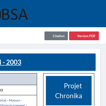
Citation
Version PDF
i - 2003
Projet
03
Chronika
itat
-
Maison
-
tillage/armement
-