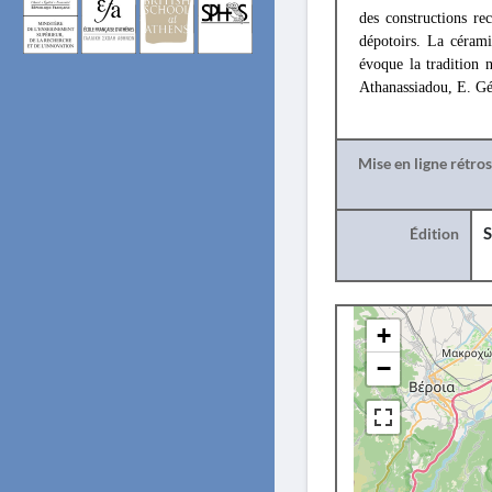
des constructions re
dépotoirs. La cérami
évoque la tradition 
Athanassiadou, E. Gé
Mise en ligne rétro
Édition
S
+
−