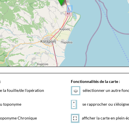
:
Fonctionnalités de la carte :
e la fouille/de l'opération
sélectionner un autre fon
 du toponyme
se rapprocher ou s'éloigne
toponyme Chronique
afficher la carte en plein é