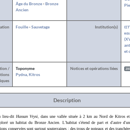
Âge du Bronze
-
Bronze
Pie
Ancien
ration
Fouille
-
Sauvetage
Institution(s)
ΙΣΤ
και
(XV
ant
et 
tion /
Toponyme
Notices et opérations liées
20
tions
Pydna, Kitros
iques
Description
 lieu-dit
Hassan Vrysi
, dans une vallée située à 2 km au Nord de Kitros e
loré un habitat du Bronze Ancien. L'habitat s'étend de part et d'autre d'un
tions conservées sont surtout souterraines ; des trous de poteaux et des tranché