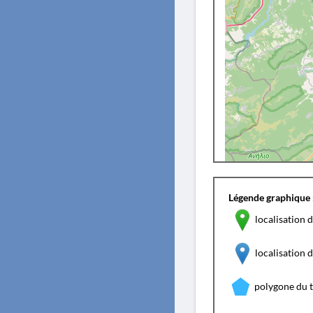
Légende graphique 
localisation d
localisation
polygone du 