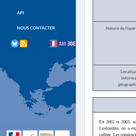
API
NOUS CONTACTER
Nature de l'opé
Localisa
Informa
géograph
En 2002 et 2003, au
Louloudiès, on a exp
colline. Les construc