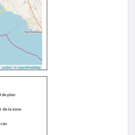
Leaflet
| ©
OpenStreetMap
d de plan
r de la zone
cran