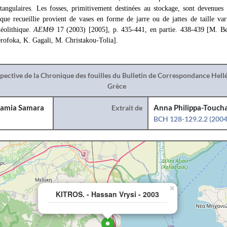
ctangulaires. Les fosses, primitivement destinées au stockage, sont devenues 
que recueillie provient de vases en forme de jarre ou de jattes de taille vari
néolithique.
ΑΕΜΘ
17 (2003) [2005], p. 435-441, en partie. 438-439 [M. Be
rofoka, K. Gagali, M. Christakou-Tolia].
spective de la Chronique des fouilles du Bulletin de Correspondance Hel
Grèce
amia Samara
Extrait de
Anna Philippa-Toucha
BCH 128-129.2.2 (2004
×
KITROS. - Hassan Vrysi - 2003