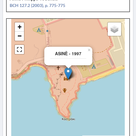
BCH 127.2 (2003), p. 775-775
+
−
×
ASINÈ - 1997