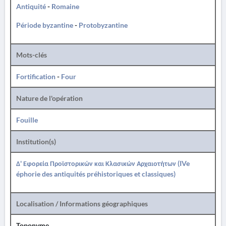
Antiquité
-
Romaine
Période byzantine
-
Protobyzantine
Mots-clés
Fortification
-
Four
Nature de l'opération
Fouille
Institution(s)
Δ' Εφορεία Προϊστορικών και Κλασικών Αρχαιοτήτων (IVe
éphorie des antiquités préhistoriques et classiques)
Localisation / Informations géographiques
Toponyme