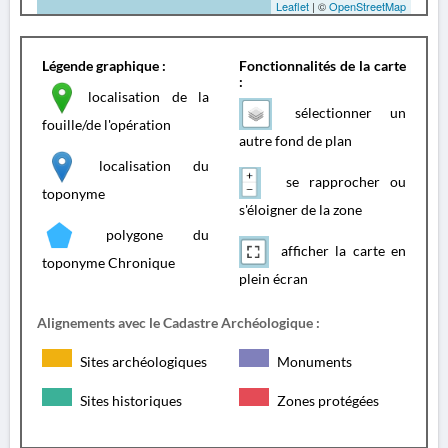
Leaflet
| ©
OpenStreetMap
Légende graphique :
Fonctionnalités de la carte
:
localisation de la
sélectionner un
fouille/de l'opération
autre fond de plan
localisation du
se rapprocher ou
toponyme
s'éloigner de la zone
polygone du
afficher la carte en
toponyme Chronique
plein écran
Alignements avec le Cadastre Archéologique :
Sites archéologiques
Monuments
Sites historiques
Zones protégées