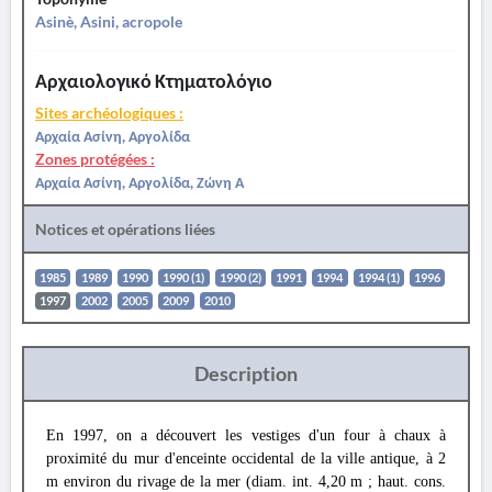
Asinè, Asini, acropole
Αρχαιολογικό Κτηματολόγιο
Sites archéologiques :
Αρχαία Ασίνη, Αργολίδα
Zones protégées :
Αρχαία Ασίνη, Αργολίδα, Ζώνη Α
Notices et opérations liées
1985
1989
1990
1990 (1)
1990 (2)
1991
1994
1994 (1)
1996
1997
2002
2005
2009
2010
Description
En 1997, on a découvert les vestiges d'un four à chaux à
proximité du mur d'enceinte occidental de la ville antique, à 2
m environ du rivage de la mer (diam. int. 4,20 m ; haut. cons.