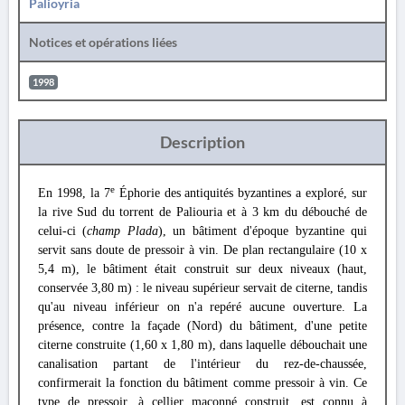
Palioyria
Notices et opérations liées
1998
Description
e
En 1998, la 7
Éphorie des antiquités byzantines a exploré, sur
la rive Sud du torrent de Paliouria et à 3 km du débouché de
celui-ci (
champ Plada
), un bâtiment d'époque byzantine qui
servit sans doute de pressoir à vin. De plan rectangulaire (10 x
5,4 m), le bâtiment était construit sur deux niveaux (haut,
conservée 3,80 m) : le niveau supérieur servait de citerne, tandis
qu'au niveau inférieur on n'a repéré aucune ouverture. La
présence, contre la façade (Nord) du bâtiment, d'une petite
citerne construite (1,60 x 1,80 m), dans laquelle débouchait une
canalisation partant de l'intérieur du rez-de-chaussée,
confirmerait la fonction du bâtiment comme pressoir à vin. Ce
type de pressoir, à cellier maçonné construit, est connu à