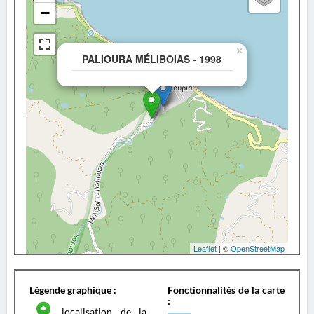
−
×
PALIOURA MÉLIBOIAS - 1998
Leaflet
| ©
OpenStreetMap
Légende graphique :
Fonctionnalités de la carte
:
localisation de la