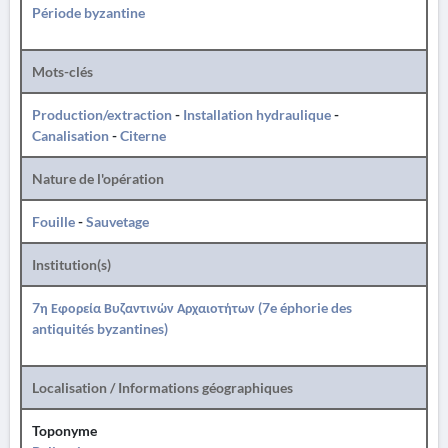
Période byzantine
Mots-clés
Production/extraction
-
Installation hydraulique
-
Canalisation
-
Citerne
Nature de l'opération
Fouille
-
Sauvetage
Institution(s)
7η Εφορεία Βυζαντινών Αρχαιοτήτων (7e éphorie des
antiquités byzantines)
Localisation / Informations géographiques
Toponyme