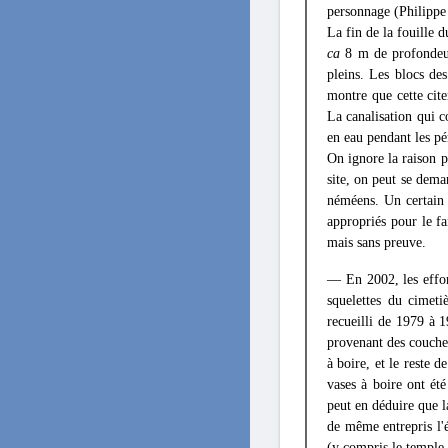
personnage (Philippe
La fin de la fouille 
ca
8 m de profondeu
pleins. Les blocs de
montre que cette cite
La canalisation qui c
en eau pendant les pé
On ignore la raison po
site, on peut se dema
néméens. Un certain 
appropriés pour le f
mais sans preuve.
— En 2002, les effort
squelettes du cimeti
recueilli de 1979 à 1
provenant des couches
à boire, et le reste d
vases à boire ont ét
peut en déduire que la
de même entrepris l'ét
(y compris le temple