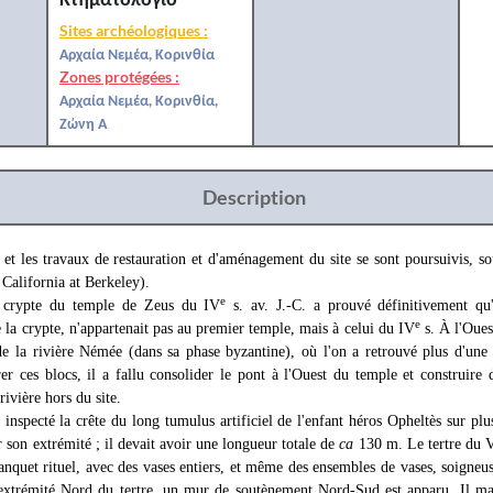
Sites archéologiques :
Αρχαία Νεμέα, Κορινθία
Zones protégées :
Αρχαία Νεμέα, Κορινθία,
Ζώνη Α
Description
 et les travaux de restauration et d'aménagement du site se sont poursuivis, so
 California at Berkeley).
e
 crypte du temple de Zeus du IV
s. av. J.-C. a prouvé définitivement qu
e
la crypte, n'appartenait pas au premier temple, mais à celui du IV
s. À l'Oues
 de la rivière Némée (dans sa phase byzantine), où l'on a retrouvé plus d'une
er ces blocs, il a fallu consolider le pont à l'Ouest du temple et construire
rivière hors du site.
inspecté la crête du long tumulus artificiel de l'enfant héros Opheltès sur pl
 son extrémité ; il devait avoir une longueur totale de
ca
130 m. Le tertre du 
anquet rituel, avec des vases entiers, et même des ensembles de vases, soigneu
'extrémité Nord du tertre, un mur de soutènement Nord-Sud est apparu. Il mar