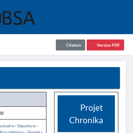
Citation
Version PDF
Projet
02
Chronika
ctuaire
-
Sépulture
-
fice religieux
-
Temple
-