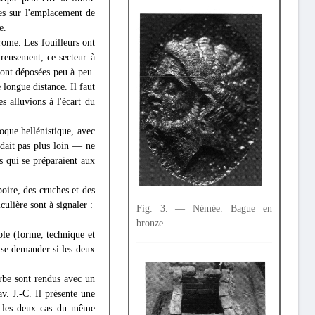
ues sur l'emplacement de
e.
drome. Les fouilleurs ont
ureusement, ce secteur à
sont déposées peu à peu.
 longue distance. Il faut
es alluvions à l'écart du
oque hellénistique, avec
ndait pas plus loin — ne
s qui se préparaient aux
boire, des cruches et des
ulière sont à signaler :
Fig. 3. — Némée. Bague en
bronze
ble (forme, technique et
 se demander si les deux
rbe sont rendus avec un
v. J.-C. Il présente une
ns les deux cas du même