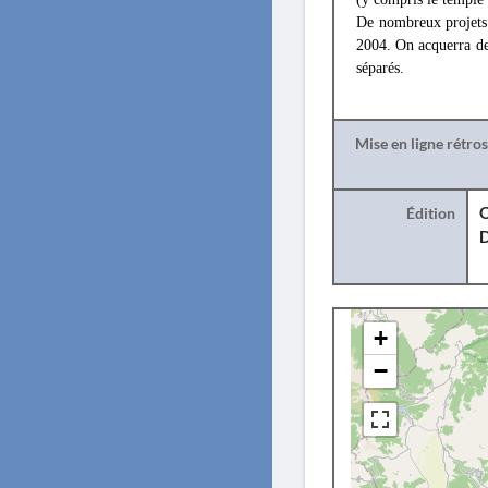
De nombreux projets d
2004. On acquerra de 
séparés.
Mise en ligne rétro
Édition
O
+
−