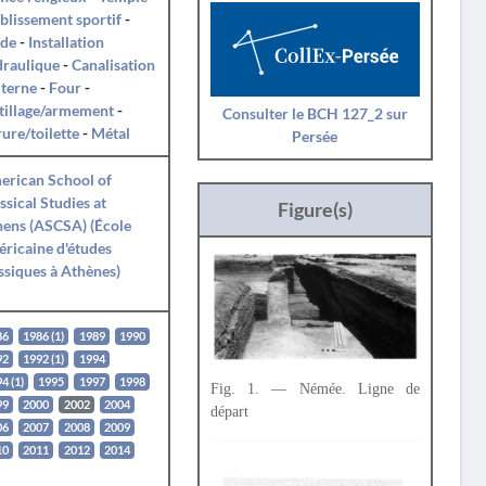
blissement sportif
-
ade
-
Installation
draulique
-
Canalisation
iterne
-
Four
-
tillage/armement
-
Consulter le BCH 127_2 sur
ure/toilette
-
Métal
Persée
erican School of
ssical Studies at
Figure(s)
ens (ASCSA) (École
ricaine d'études
ssiques à Athènes)
86
1986 (1)
1989
1990
92
1992 (1)
1994
4 (1)
1995
1997
1998
Fig. 1. — Némée. Ligne de
99
2000
2002
2004
départ
06
2007
2008
2009
10
2011
2012
2014