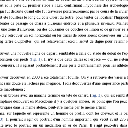
uest et la piste du premier stade à l'Est, confirmant l'hypothèse des archéolog
qui fut détruite quand elle fut traversée postérieurement par le cours de la rivièr
t été fouillées le long du côté Ouest du tertre, pour tenter de localiser l'hippo
identes de passage de chars à plusieurs endroits et à plusieurs niveaux. Malhe
it une zone d'alluvions, où des douzaines de couches de limon et de gravier se 
 d'y retrouver un sol horizontal où les traces de roues soient conservées sur une
ng tertre d'Opheltès, qui est relativement étroit, servit de digue pour retenir l
ouvert une nouvelle ligne de départ, semblable à celle du stade du début de l'ép
position des pieds (
fig. 1
). Il n'y a que deux dalles et l'espace — qui ne s'éte
coureurs. Il s'agissait probablement d'une piste d'entraînement pour les athlète
servoir découvert en 2000 a été totalement fouillé. On y a retrouvé des vases à 
t sans doute été lâchées par mégarde. Trois découvertes d'une importance partic
ze macédonien ;
he en bronze avec un manche terminé en tête de canard (
fig. 2
), qui est sembla
mplaire découvert en Macédoine il y a quelques années, au point que l'on peut
fabriqués dans le même atelier, peut-être même par le même artisan ;
ze, sur laquelle est représenté un homme de profil, dont les cheveux et la ba
 3
). Il pourrait s'agir du portrait d'un homme important, qui vécut avant 275 a
te avec le portrait sur un médaillon en or de Paris. Il s'agit peut-être da