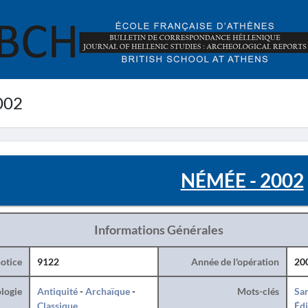
002
NÉMÉE - 2002
Informations Générales
otice
9122
Année de l'opération
20
logie
Antiquité
-
Archaïque
-
Mots-clés
San
Classique
Édi