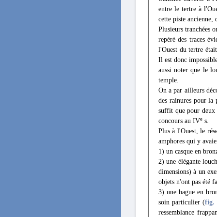
entre le tertre à l'O
cette piste ancienne, 
Plusieurs tranchées on
repéré des traces év
l'Ouest du tertre éta
Il est donc impossible
aussi noter que le lo
temple.
On a par ailleurs déc
des rainures pour la 
suffit que pour deux 
e
concours au IV
s.
Plus à l'Ouest, le ré
amphores qui y avaien
1) un casque en bron
2) une élégante louc
dimensions) à un exe
objets n'ont pas été 
3) une bague en bron
soin particulier (
fig.
ressemblance frappan