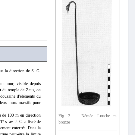
us la direction de S. G.
'un mur, visible depuis
t du temple de Zeus, on
 douzaine d'éléments du
 deux murs massifs pour
us de 100 m en direction
Fig. 2. — Némée. Louche en
e
VI
s. av. J.-C. a livré de
bronze
sement enterrés. Dans la
que peut-être la limite