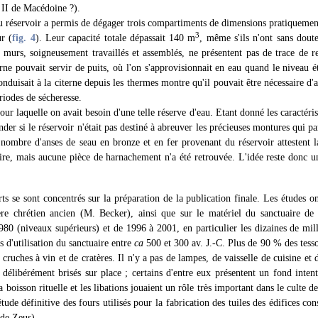
 II de Macédoine ?).
du réservoir a permis de dégager trois compartiments de dimensions pratiquement
3
r (
fig. 4
). Leur capacité totale dépassait 140 m
, même s'ils n'ont sans dout
s murs, soigneusement travaillés et assemblés, ne présentent pas de trace de 
rne pouvait servir de puits, où l'on s'approvisionnait en eau quand le niveau é
onduisait à la citerne depuis les thermes montre qu'il pouvait être nécessaire d
riodes de sécheresse.
ur laquelle on avait besoin d'une telle réserve d'eau. Etant donné les caractéris
nder si le réservoir n'était pas destiné à abreuver les précieuses montures qui p
nombre d'anses de seau en bronze et en fer provenant du réservoir attestent l
aire, mais aucune pièce de harnachement n'a été retrouvée. L'idée reste donc u
s se sont concentrés sur la préparation de la publication finale. Les études ont
ère chrétien ancien (M. Becker), ainsi que sur le matériel du sanctuaire de 
980 (niveaux supérieurs) et de 1996 à 2001, en particulier les dizaines de mill
 d'utilisation du sanctuaire entre
ca
500 et 300 av. J.-C. Plus de 90 % des tess
e cruches à vin et de cratères. Il n'y a pas de lampes, de vaisselle de cuisine et d
é délibérément brisés sur place ; certains d'entre eux présentent un fond inte
 boisson rituelle et les libations jouaient un rôle très important dans le culte d
ude définitive des fours utilisés pour la fabrication des tuiles des édifices con
 de Zeus).