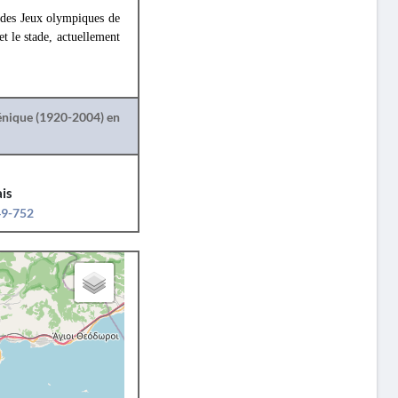
e des Jeux olympiques de
t le stade, actuellement
lénique (1920-2004) en
is
49-752