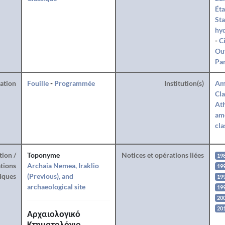
Éta
St
hy
-
C
Ou
Par
ration
Fouille
-
Programmée
Institution(s)
Am
Cla
Ath
amé
cla
tion /
Toponyme
Notices et opérations liées
19
tions
Archaia Nemea, Iraklio
19
iques
(Previous), and
199
archaeological site
19
20
20
Αρχαιολογικό
Κτηματολόγιο