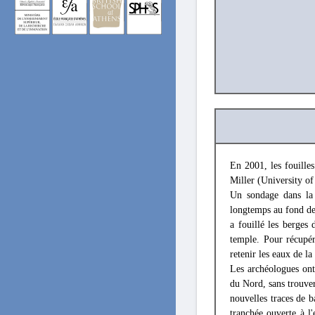
En 2001, les fouilles
Miller (University of
Un sondage dans la
longtemps au fond de 
a fouillé les berges
temple. Pour récupér
retenir les eaux de la 
Les archéologues ont 
du Nord, sans trouver
nouvelles traces de b
tranchée ouverte à l