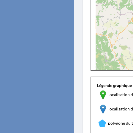
Légende graphique 
localisation d
localisation
polygone du 