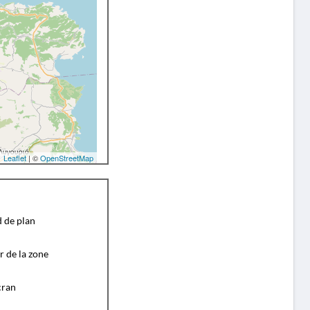
Leaflet
| ©
OpenStreetMap
d de plan
r de la zone
cran