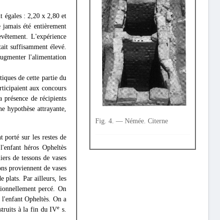
 égales : 2,20 x 2,80 et
e jamais été entièrement
revêtement. L'expérience
tait suffisamment élevé.
'augmenter l'alimentation
tiques de cette partie du
articipaient aux concours
a présence de récipients
ne hypothèse attrayante,
Fig. 4. — Némée. Citerne
 porté sur les restes de
l'enfant héros Opheltès
iers de tessons de vases
ons proviennent de vases
e plats. Par ailleurs, les
ntionnellement percé. On
e l'enfant Opheltès. On a
e
struits à la fin du IV
s.