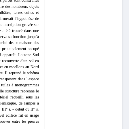
s parois sont construites
ire des nombreux objets
bâtre, terres cuites et
firmerait l'hypothèse de
e inscription gravée sur
e a été trouvé dans une
serva sa fonction jusqu'à
 celui des « maisons des
ut principalement occupé
if apparaît. La zone Sud
 recouverte d'un sol en
 et en moellons au Nord
te. Il reprend le schéma
ransposant dans l'espace
de tuiles à monogrammes
lle structure reprenne le
riel recueilli sous les
lénistique, de lampes à
e
e
 III
s. - début du II
s.
el édifice fut en usage
rouvés entre les pierres