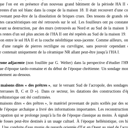
 que l'on est en présence d'un nouveau grand bâtiment de la période HA II 
restes d'un sol blanc dans la coupe de la maison 18. Il était recouvert d'une co
venant peut-être de la dissolution de briques crues. Des tessons de grands réc
ates caractéristiques ont été retrouvés sur le sol. Les fouilleurs ont pu consta
avant sa destruction, par des murs (retrouvés au Nord et au Sud de la maison 18
s restes d'un sol plus ancien de l'ΗΑ II ont été repérés au Sud de la maison 19.
tion entre le sol HA II et la couche néolithique sous-jacente. Comme ailleurs, on
s d'une rangée de pierres rectiligne ou curviligne, sans pouvoir cependant d
 contenait uniquement de la céramique NR allant peut-être jusqu'à l'ΗΑ I.
zone adjacente
(non fouillée par G. Welter) dans la perspective d'étudier l'Η
que d'époque tardo-romaine et du début de l'époque chrétienne. Un sondage mo
tement au-dessous.
maisons dites « des prêtres »
, sur le versant Sud de l'acropole, des sondages
 terrasses B, C et D »). Dans ce secteur, les datations des constructions d'é
préhistorique ont été confirmées.
maisons dites « des prêtres », le matériel provenant de puits scellés par des so
e l'époque archaïque a livré des informations importantes. Les reconstructions
ccupation qui se prolonge jusqu'à la fin de l'époque classique au moins. À sign
e fosses peut-être destinés à un usage cultuel. À l'époque hellénistique, ces b
. Une conduite d'eau munie de regards orientée d'Est en Ouest au pied de l'acr