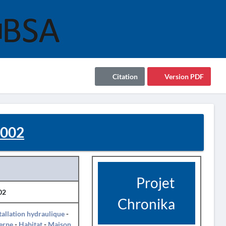
Citation
Version PDF
2002
Projet
02
Chronika
tallation hydraulique
-
erne
-
Habitat
-
Maison