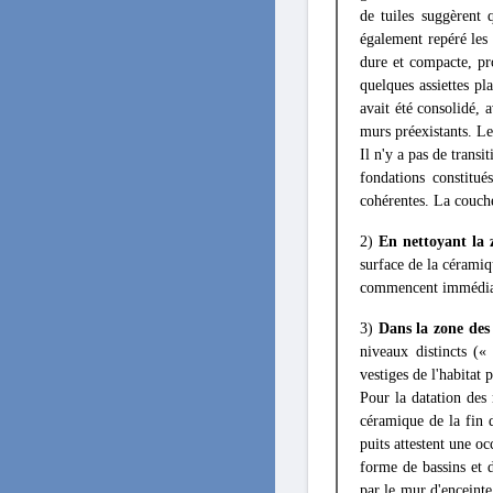
de tuiles suggèrent
également repéré les 
dure et compacte, pro
quelques assiettes pl
avait été consolidé, 
murs préexistants. Le
Il n'y a pas de transi
fondations constitué
cohérentes. La couche
2)
En nettoyant la 
surface de la cérami
commencent immédia
3)
Dans la zone des 
niveaux distincts («
vestiges de l'habitat 
Pour la datation des 
céramique de la fin d
puits attestent une o
forme de bassins et d
par le mur d'enceinte