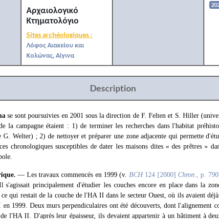
20
Αρχαιολογικό
Κτηματολόγιο
Sites archéologiques :
Λόφος Αιακείου και
Κολώνας, Αίγινα
Description
na
se sont poursuivies en 2001 sous la direction de F. Felten et S. Hiller (univ
 de la campagne étaient : 1) de terminer les recherches dans l'habitat préhist
e G. Welter) ; 2) de nettoyer et préparer une zone adjacente qui permette d'étu
ices chronologiques susceptibles de dater les maisons dites « des prêtres » dan
pole.
rique.
— Les travaux commencés en 1999 (v.
BCH
124 [2000]
Chron
., p. 790
Il s'agissait principalement d'étudier les couches encore en place dans la zo
ce qui restait de la couche de l'HA II dans le secteur Ouest, où ils avaient déjà
 en 1999. Deux murs perpendiculaires ont été découverts, dont l'alignement co
 de l'HA II. D'après leur épaisseur, ils devaient appartenir à un bâtiment à de