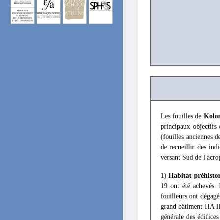
Les fouilles de
Kolo
principaux objectifs
(fouilles anciennes d
de recueillir des ind
versant Sud de l'acro
1)
Habitat préhisto
19 ont été achevés. 
fouilleurs ont dégagé 
grand bâtiment HA II
générale des édifices