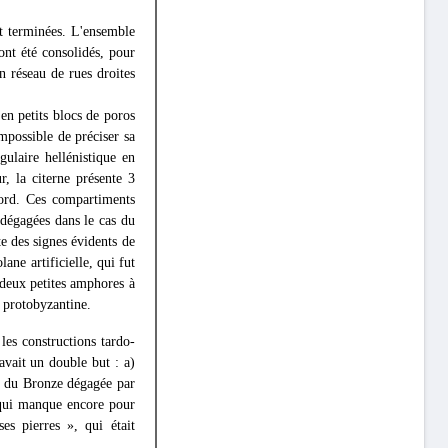
nt terminées. L'ensemble
nt été consolidés, pour
n réseau de rues droites
en petits blocs de poros
impossible de préciser sa
gulaire hellénistique en
, la citerne présente 3
Nord. Ces compartiments
 dégagées dans le cas du
 des signes évidents de
ane artificielle, qui fut
 deux petites amphores à
e protobyzantine.
les constructions tardo-
 avait un double but : a)
Âge du Bronze dégagée par
, qui manque encore pour
es pierres », qui était