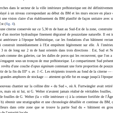
rches dans le secteur de la ville intérieure préhistorique ont été définitiveme
blayé à un niveau correspondant au début du BM et les murs encore en place o
nt une vision claire d'un établissement du BM planifié de façon unitaire avec u
Est (
fig. 4
).
une citerne conservée sur
ca
5,30 m de haut au Sud-Est de la zone, construite 
eur d'un mortier hydraulique finement dégraissé de pouzzolane naturelle. Il est 
st antérieure à l'époque hellénistique, car les fondations d'un bâtiment rectan
 construit immédiatement à l'Est empiètent légèrement sur elle. À l'intérieur
a
3 m de long sur 2 m de haut orientés dans trois directions : Est, Sud et 
usés comme des galeries, car les dalles de poros qui les recouvrent, que l'on a
'engagent sous un tronçon de mur préhistorique. Le compartiment Sud présente
st revêtu d'une couche d'
opus signinum
contenant une forte proportion de pouzzol
e
tir de la fin du III
s. av. J.-C. Les récipients trouvés au fond de la citerne —
s grandes amphores de stockage — attestent qu'elle fut en usage jusqu'à l'époqu
ouveau chantier sur la colline dite « du Sud », où A. Furtwängler avait retiré 
s, mais où ni lui, ni G. Welter n'avaient jamais réalisé de véritables fouilles,
 de fouilles de G. Welter (la « ville intérieure ») à la ceinture fortifiée de l'
; b) obtenir une stratigraphie et une chronologie détaillée et continue du BM
illeurs dans cette zone que se trouve la partie Sud du « bâtiment en gross
de l'autorité locale.