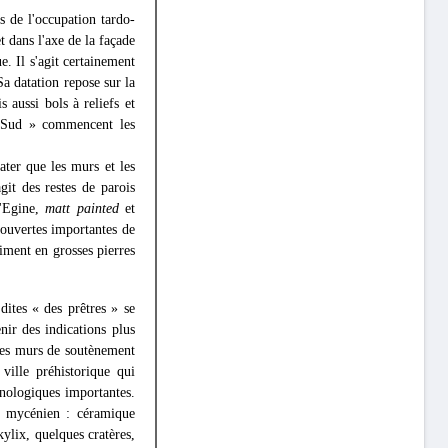
s de l'occupation tardo-
t dans l'axe de la façade
e. Il s'agit certainement
Sa datation repose sur la
s aussi bols à reliefs et
ne Sud » commencent les
ater que les murs et les
it des restes de parois
d'Egine,
matt painted
et
couvertes importantes de
iment en grosses pierres
dites « des prêtres » se
ir des indications plus
c des murs de soutènement
ville préhistorique qui
onologiques importantes.
el mycénien : céramique
ylix, quelques cratères,