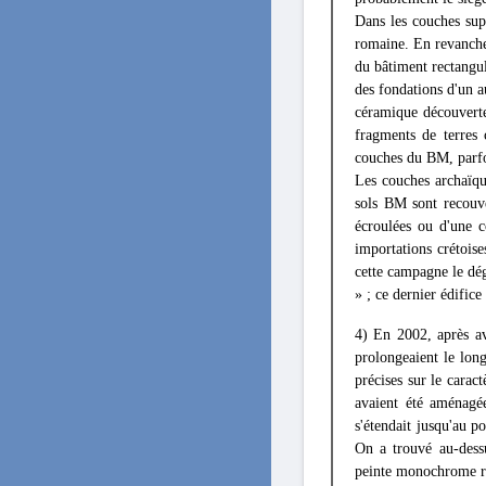
Dans les couches supé
romaine. En revanche, 
du bâtiment rectangul
des fondations d'un a
céramique découverte
fragments de terres 
couches du BM, parfoi
Les couches archaïqu
sols BM sont recouve
écroulées ou d'une c
importations crétoise
cette campagne le dé
» ; ce dernier édific
4) En 2002, après av
prolongeaient le lon
précises sur le carac
avaient été aménagée
s'étendait jusqu'au p
On a trouvé au-dess
peinte monochrome rou