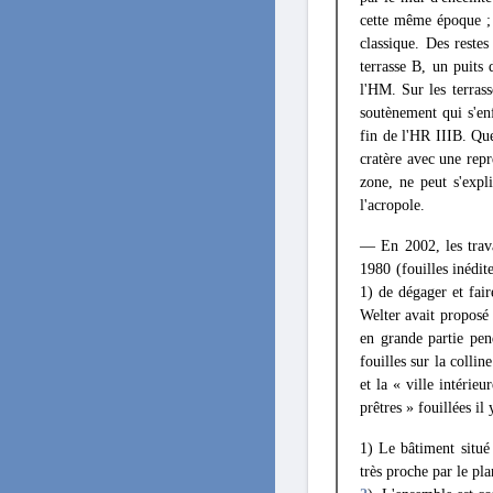
cette même époque ; e
classique. Des restes
terrasse B, un puits
l'HM. Sur les terras
soutènement qui s'en
fin de l'HR IIIB. Qu
cratère avec une repr
zone, ne peut s'expli
l'acropole.
— En 2002, les trava
1980 (fouilles inédit
1) de dégager et fai
Welter avait proposé 
en grande partie pen
fouilles sur la collin
et la « ville intérie
prêtres » fouillées il
1) Le bâtiment situé
très proche par le pl