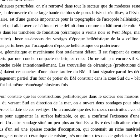
rieures perturbées, on n'a retrouvé dans tout le secteur que de modestes reste
la découverte d'une large bande de blocs de poros brisés et réutilisés, à l'Est e
aire, est d'une grande importance pour la topographie de l'acropole hellénistiqu
utel qui allait avec ce bâtiment et le définit donc comme un bâtiment de culte. 
 dans les tranchées de fondation (céramique à vernis noir et
West Slope
, mai
cuites). Juste au-dessous des vestiges d'époque hellénistique de la « colli
s perturbées par l'occupation d'époque hellénistique ou postérieure.
e, géométrique et mycénienne font totalement défaut. Il est frappant de const
rts par une couche compacte de briques crues. On ne sait pas encore s'il s'ag
ouche créée intentionnellement. Les trouvailles de céramique (productions 
s) datent ces couches d'une phase tardive du BM. Il faut signaler parmi les dé
gagement partiel d'un four de potier du BM construit dans la zone Sud du « bât
e fut lui-même réaménagé plusieurs fois.
oir constaté que les constructions préhistoriques dans le secteur des maisons 
g du versant Sud en direction de la mer, on a ouvert deux sondages pour obten
tère et la date de ces vestiges. On a constaté que des terrasses construites ave
s pour augmenter la surface habitable, ce qui a confirmé l'existence d'une 
ort. Un autre sondage situé un peu plus au Sud-Est a livré des indications chr
us d'un sol une épaisse couche d'occupation, qui contenait un riche matéri
ge et noire et céramique de cuisine, très nombreux tessons de gobelets et de k