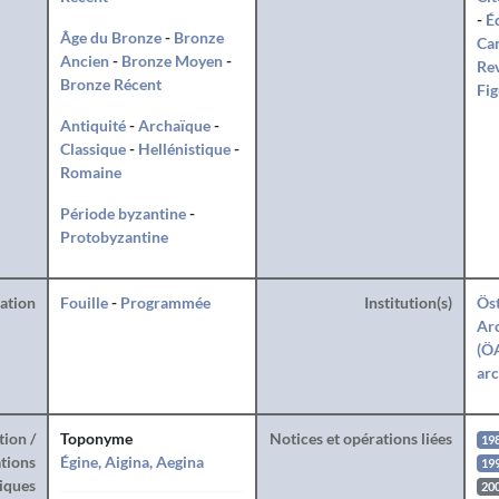
-
Éd
Âge du Bronze
-
Bronze
Can
Ancien
-
Bronze Moyen
-
Rev
Bronze Récent
Fig
Antiquité
-
Archaïque
-
Classique
-
Hellénistique
-
Romaine
Période byzantine
-
Protobyzantine
ration
Fouille
-
Programmée
Institution(s)
Öst
Arc
(ÖA
arc
tion /
Toponyme
Notices et opérations liées
19
tions
Égine, Aigina, Aegina
19
iques
20