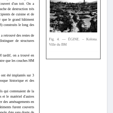
couvert d'un toit. On a
uche de destruction très
ipients de cuisine et de
ter que le grand bâtiment
) construits le long des
 a retrouvé des restes de
Fig. 4. — ÉGINE. – Kolona.
istinguer de structures
Ville du BM
Μ tardif, on a trouvé en
ntre que les couches HM
 ont été implantés sur 3
poque historique et des
ls qui contenaient de la
 et le matériel d'autres
aler des aménagements en
âtiments furent couverts
opole date sans doute de