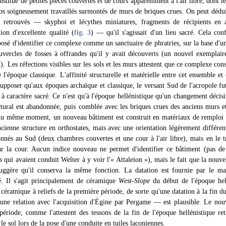
nstitué de petites pièces couvertes et de cours apparemment à l'air libre, dont le
ros soigneusement travaillés surmontés de murs de briques crues. On peut dédu
 retrouvés — skyphoi et lécythes miniatures, fragments de récipients en al
ion d'excellente qualité (
fig. 3
) — qu'il s'agissait d'un lieu sacré. Cela con
posé d'identifier ce complexe comme un sanctuaire de phratries, sur la base d'un
ercles de fosses à offrandes qu'il y avait découverts (un nouvel exemplair
). Les réfections visibles sur les sols et les murs attestent que ce complexe con
l'époque classique. L'affinité structurelle et matérielle entre cet ensemble et
supposer qu'aux époques archaïque et classique, le versant Sud de l'acropole f
 à caractère sacré. Ce n'est qu'à l'époque hellénistique qu'un changement décis
tural est abandonnée, puis comblée avec les briques crues des anciens murs et
 Au même moment, un nouveau bâtiment est construit en matériaux de remploi
cienne structure en orthostates, mais avec une orientation légèrement différen
nnés au Sud (deux chambres couvertes et une cour à l'air libre), mais en le t
par la cour. Aucun indice nouveau ne permet d'identifier ce bâtiment (pas 
 qui avaient conduit Welter à y voir l'« Attaleion »), mais le fait que la nouve
uggère qu'il conserva la même fonction. La datation est fournie par le maté
é. Il s'agit principalement de céramique
West-Slope
du début de l'époque hel
 céramique à reliefs de la première période, de sorte qu'une datation à la fin du
une relation avec l'acquisition d'Égine par Pergame — est plausible. Le nouv
ériode, comme l'attestent des tessons de la fin de l'époque hellénistique ret
 le sol lors de la pose d'une conduite en tuiles laconiennes.