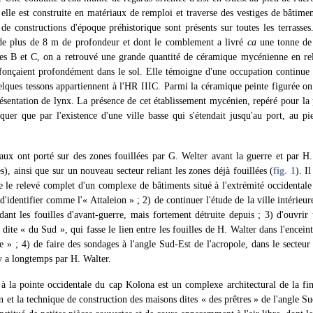
lle est construite en matériaux de remploi et traverse des vestiges de bâtimen
 de constructions d'époque préhistorique sont présents sur toutes les terrasses.
 de plus de 8 m de profondeur et dont le comblement a livré
ca
une tonne de
ses B et C, on a retrouvé une grande quantité de céramique mycénienne en re
fonçaient profondément dans le sol. Elle témoigne d'une occupation continue d
elques tessons appartiennent à l'HR IIIC. Parmi la céramique peinte figurée o
ésentation de lynx. La présence de cet établissement mycénien, repéré pour la 
quer que par l'existence d'une ville basse qui s'étendait jusqu'au port, au pi
ux ont porté sur des zones fouillées par G. Welter avant la guerre et par H.
es), ainsi que sur un nouveau secteur reliant les zones déjà fouillées (
fig. 1
). Il
re le relevé complet d'un complexe de bâtiments situé à l'extrémité occidenta
d'identifier comme l'« Attaleion » ; 2) de continuer l'étude de la ville intérieu
dant les fouilles d'avant-guerre, mais fortement détruite depuis ; 3) d'ouvri
e dite « du Sud », qui fasse le lien entre les fouilles de H. Walter dans l'enceint
ure » ; 4) de faire des sondages à l'angle Sud-Est de l'acropole, dans le secteu
 y a longtemps par H. Walter.
 à la pointe occidentale du cap Kolona est un complexe architectural de la fi
an et la technique de construction des maisons dites « des prêtres » de l'angle Su