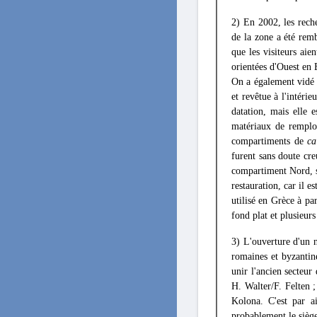
2) En 2002, les reche
de la zone a été rem
que les visiteurs aie
orientées d'Ouest en 
On a également vidé 
et revêtue à l'intéri
datation, mais elle e
matériaux de remploi
compartiments de
c
furent sans doute cre
compartiment Nord, s
restauration, car il e
utilisé en Grèce à par
fond plat et plusieur
3) L'ouverture d'un n
romaines et byzantine
unir l'ancien secteur
H. Walter/F. Felten 
Kolona. C'est par a
probablement le siège 