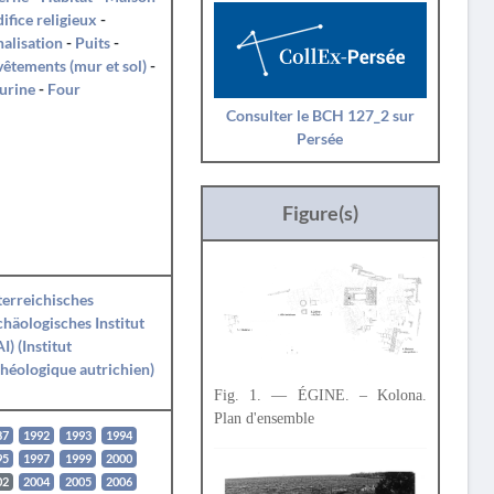
ifice religieux
-
alisation
-
Puits
-
êtements (mur et sol)
-
urine
-
Four
Consulter le BCH 127_2 sur
Persée
Figure(s)
erreichisches
häologisches Institut
I) (Institut
héologique autrichien)
Fig. 1. — ÉGINE. – Kolona.
Plan d'ensemble
87
1992
1993
1994
95
1997
1999
2000
02
2004
2005
2006