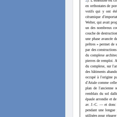
2
). L'ensemble est co
en orthostates de po
votifs qui y ont été
céramique d'importat
Welter, qui avait pro
un des nombreux couv
couche de destruction
une phase avancée de 
prêtres » permet de 
par des constructions
du complexe architec
pierres de remploi.
du complexe, sur l'an
des bâtiments abando
occupé à l'origine 
d'Attale comme celles
plan de l'ancienne s
remblais du sol dall
épaule arrondie et de
av. J.-C. — et donc 
pendant une longue p
utilisées pour réparer