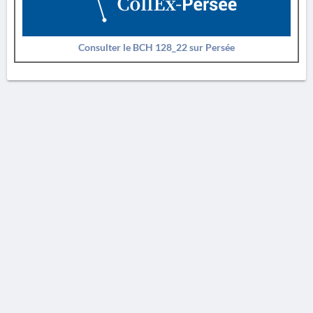
Consulter le BCH 128_22 sur Persée
AVERTISSEMENT
La Chronique des fouilles en ligne ne constitue en aucun cas une publication des