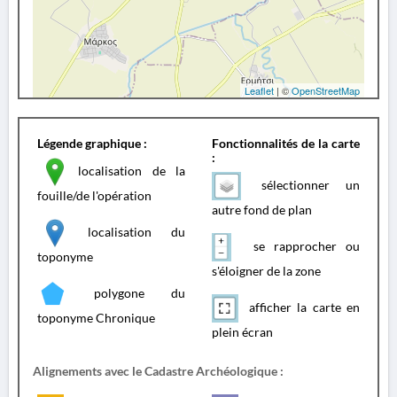
Leaflet
| ©
OpenStreetMap
Légende graphique :
Fonctionnalités de la carte
:
localisation de la
sélectionner un
fouille/de l'opération
autre fond de plan
localisation du
se rapprocher ou
toponyme
s'éloigner de la zone
polygone du
afficher la carte en
toponyme Chronique
plein écran
Alignements avec le Cadastre Archéologique :