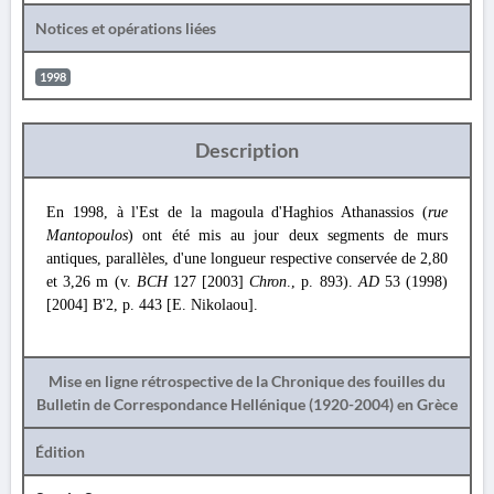
Notices et opérations liées
1998
Description
En 1998, à l'Est de la magoula d'Haghios Athanassios (
rue
Mantopoulos
) ont été mis au jour deux segments de murs
antiques, parallèles, d'une longueur respective conservée de 2,80
et 3,26 m (v.
BCH
127 [2003]
Chron
., p. 893).
AD
53 (1998)
[2004] B'2, p. 443 [E. Nikolaou].
Mise en ligne rétrospective de la Chronique des fouilles du
Bulletin de Correspondance Hellénique (1920-2004) en Grèce
Édition