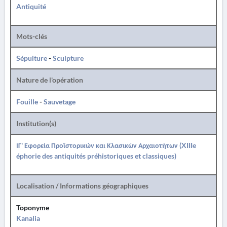
Antiquité
Mots-clés
Sépulture
-
Sculpture
Nature de l'opération
Fouille
-
Sauvetage
Institution(s)
ΙΓ' Εφορεία Προϊστορικών και Κλασικών Αρχαιοτήτων (XIIIe
éphorie des antiquités préhistoriques et classiques)
Localisation / Informations géographiques
Toponyme
Kanalia