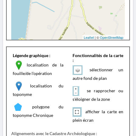
Leaflet
| ©
OpenStreetMap
Légende graphique :
Fonctionnalités de la carte
:
localisation de la
sélectionner un
fouille/de l'opération
autre fond de plan
localisation du
se rapprocher ou
toponyme
s'éloigner de la zone
polygone du
afficher la carte en
toponyme Chronique
plein écran
Alignements avec le Cadastre Archéologique :