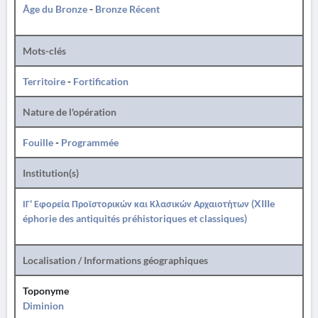
Âge du Bronze
-
Bronze Récent
Mots-clés
Territoire
-
Fortification
Nature de l'opération
Fouille
-
Programmée
Institution(s)
ΙΓ' Εφορεία Προϊστορικών και Κλασικών Αρχαιοτήτων (XIIIe
éphorie des antiquités préhistoriques et classiques)
Localisation / Informations géographiques
Toponyme
Diminion