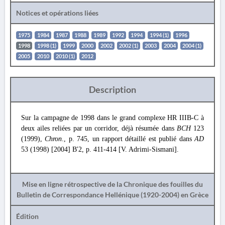
Notices et opérations liées
1975
1984
1987
1988
1989
1992
1994
1994 (1)
1996
1998
1998 (1)
1999
2000
2002
2002 (1)
2003
2004
2004 (1)
2005
2010
2010 (1)
2012
Description
Sur la campagne de 1998 dans le grand complexe HR IIIB-C à
deux ailes reliées par un corridor, déjà résumée dans
BCH
123
(1999),
Chron
., p. 745, un rapport détaillé est publié dans
AD
53 (1998) [2004] B'2, p. 411-414 [V. Adrimi-Sismani].
Mise en ligne rétrospective de la Chronique des fouilles du
Bulletin de Correspondance Hellénique (1920-2004) en Grèce
Édition