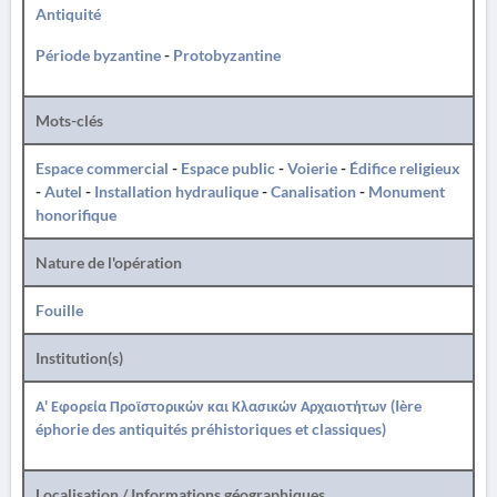
Antiquité
Période byzantine
-
Protobyzantine
Mots-clés
Espace commercial
-
Espace public
-
Voierie
-
Édifice religieux
-
Autel
-
Installation hydraulique
-
Canalisation
-
Monument
honorifique
Nature de l'opération
Fouille
Institution(s)
Α' Εφορεία Προϊστορικών και Κλασικών Αρχαιοτήτων (Ière
éphorie des antiquités préhistoriques et classiques)
Localisation / Informations géographiques