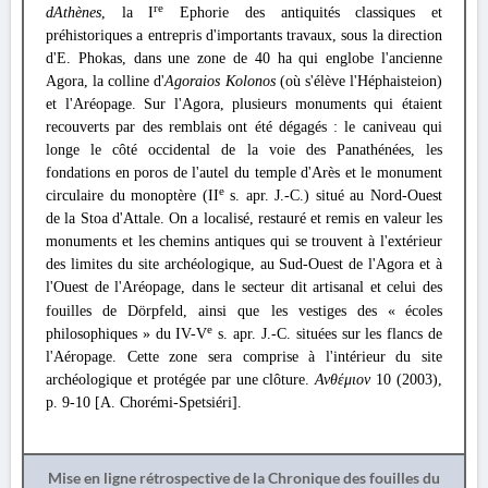
re
dAthènes
, la I
Ephorie des antiquités classiques et
préhistoriques a entrepris d'importants travaux, sous la direction
d'E. Phokas, dans une zone de 40 ha qui englobe l'ancienne
Agora, la colline d'
Agoraios Kolonos
(où s'élève l'Héphaisteion)
et l'Aréopage. Sur l'Agora, plusieurs monuments qui étaient
recouverts par des remblais ont été dégagés : le caniveau qui
longe le côté occidental de la voie des Panathénées, les
fondations en poros de l'autel du temple d'Arès et le monument
e
circulaire du monoptère (II
s. apr. J.-C.) situé au Nord-Ouest
de la Stoa d'Attale. On a localisé, restauré et remis en valeur les
monuments et les chemins antiques qui se trouvent à l'extérieur
des limites du site archéologique, au Sud-Ouest de l'Agora et à
l'Ouest de l'Aréopage, dans le secteur dit artisanal et celui des
fouilles de Dörpfeld, ainsi que les vestiges des «
écoles
e
philosophiques » du IV-V
s. apr. J.-C. situées sur les flancs de
l'Aéropage. Cette zone sera comprise à l'intérieur du site
archéologique et protégée par une clôture.
Ανθέμιον
10 (2003),
p. 9-10 [A. Chorémi-Spetsiéri].
Mise en ligne rétrospective de la Chronique des fouilles du