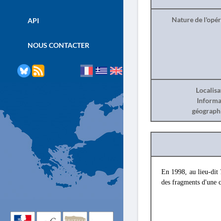
Nature de l'opé
API
NOUS CONTACTER
Localisa
Informa
géograph
En 1998, au lieu-dit
des fragments d'une c