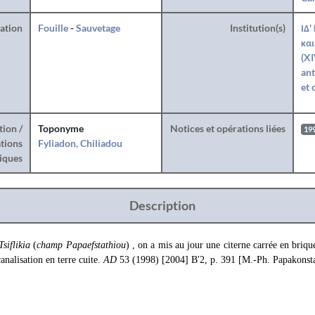
ration
Fouille
-
Sauvetage
Institution(s)
ΙΔ'
και
(XI
ant
et 
tion /
Toponyme
Notices et opérations liées
19
tions
Fyliadon, Chiliadou
iques
Description
Tsiflikia
(
champ Papaefstathiou
) , on a mis au jour une citerne carrée en briq
analisation en terre cuite.
AD
53 (1998) [2004] B'2, p. 391 [M.-Ph. Papakonsta