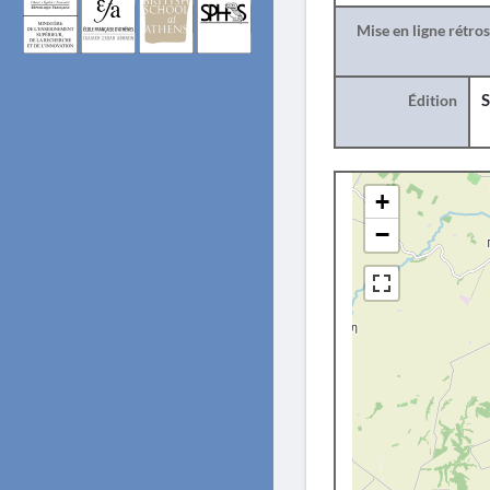
Mise en ligne rétro
Édition
S
+
−