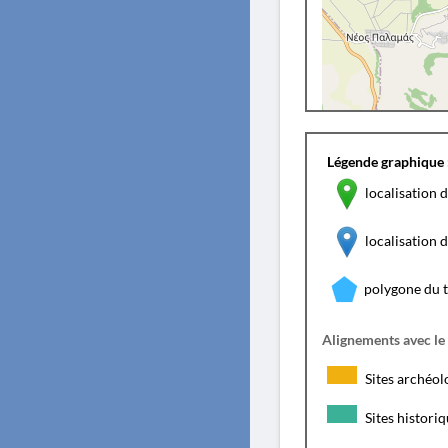
Légende graphique 
localisation d
localisation
polygone du 
Alignements avec le
Sites archéol
Sites histori