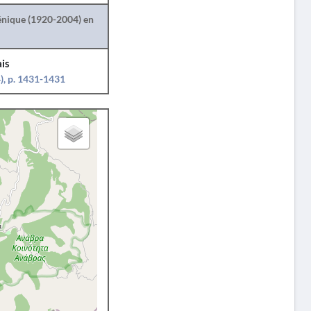
lénique (1920-2004) en
is
), p. 1431-1431