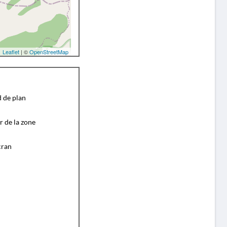
Leaflet
| ©
OpenStreetMap
d de plan
r de la zone
cran