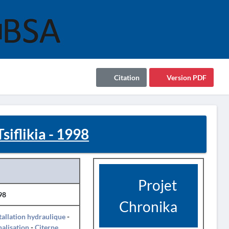
Citation
Version PDF
flikia - 1998
Projet
98
Chronika
tallation hydraulique
-
alisation
-
Citerne