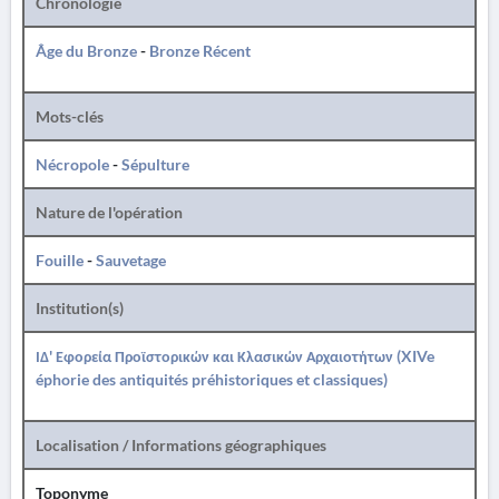
Chronologie
Âge du Bronze
-
Bronze Récent
Mots-clés
Nécropole
-
Sépulture
Nature de l'opération
Fouille
-
Sauvetage
Institution(s)
ΙΔ' Εφορεία Προϊστορικών και Κλασικών Αρχαιοτήτων (XIVe
éphorie des antiquités préhistoriques et classiques)
Localisation / Informations géographiques
Toponyme