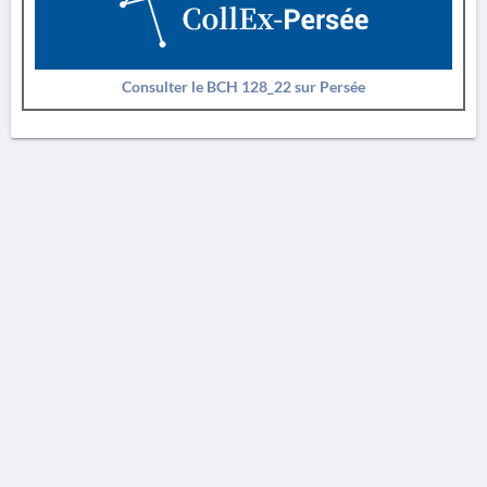
Consulter le BCH 128_22 sur Persée
AVERTISSEMENT
La Chronique des fouilles en ligne ne constitue en aucun cas une publication des