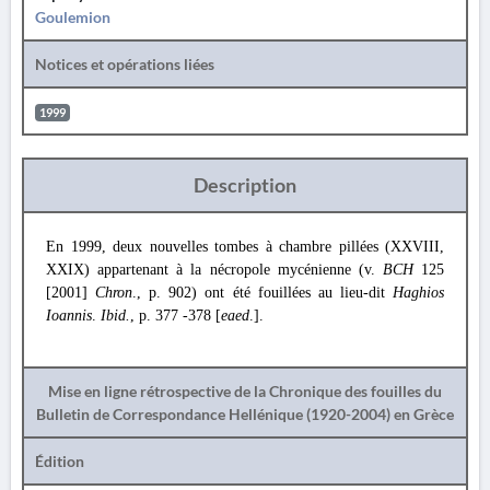
Goulemion
Notices et opérations liées
1999
Description
En 1999, deux nouvelles tombes à chambre pillées (XXVIII,
XXIX) appartenant à la nécropole mycénienne (v.
BCH
125
[2001]
Chron
., p. 902) ont été fouillées au lieu-dit
Haghios
Ioannis
.
Ibid.
, p. 377 -378 [
eaed
.].
Mise en ligne rétrospective de la Chronique des fouilles du
Bulletin de Correspondance Hellénique (1920-2004) en Grèce
Édition