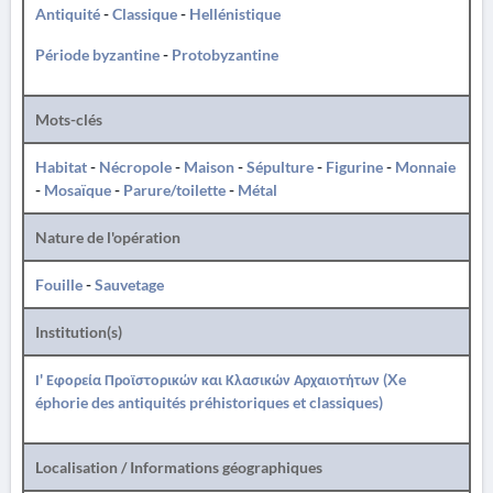
Antiquité
-
Classique
-
Hellénistique
Période byzantine
-
Protobyzantine
Mots-clés
Habitat
-
Nécropole
-
Maison
-
Sépulture
-
Figurine
-
Monnaie
-
Mosaïque
-
Parure/toilette
-
Métal
Nature de l'opération
Fouille
-
Sauvetage
Institution(s)
Ι' Εφορεία Προϊστορικών και Κλασικών Αρχαιοτήτων (Xe
éphorie des antiquités préhistoriques et classiques)
Localisation / Informations géographiques