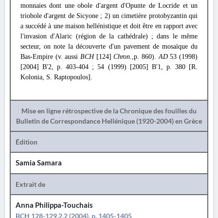
monnaies dont une obole d'argent d'Opunte de Locride et un
triobole d'argent de Sicyone ; 2) un cimetière protobyzantin qui
a succédé à une maison hellénistique et doit être en rapport avec
l'invasion d'Alaric (région de la cathédrale) ; dans le même
secteur, on note la découverte d'un pavement de mosaïque du
Bas-Empire (v. aussi
BCH
[124]
Chron.
,p. 860).
AD
53 (1998)
[2004] B'2, p. 403-404 ; 54 (1999) [2005] Β'1, p. 380 [R.
Kolonia, S. Raptopoulos].
Mise en ligne rétrospective de la Chronique des fouilles du
Bulletin de Correspondance Hellénique (1920-2004) en Grèce
Édition
Samia Samara
Extrait de
Anna Philippa-Touchais
BCH 128-129.2.2 (2004), p. 1405-1405