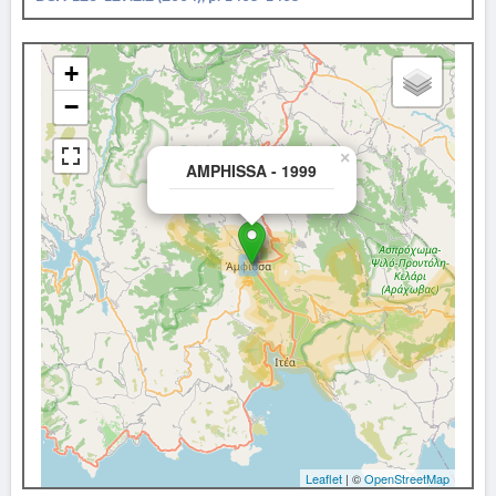
+
−
×
AMPHISSA - 1999
Leaflet
| ©
OpenStreetMap