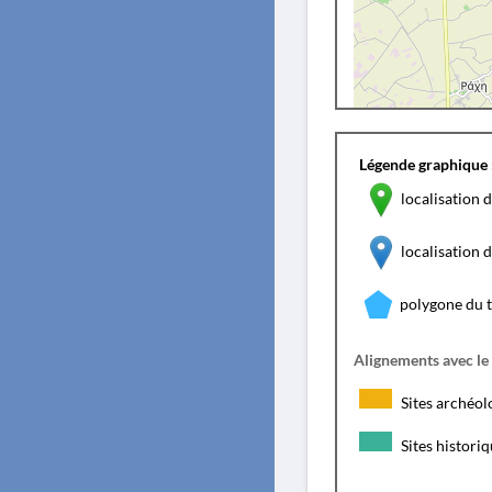
Légende graphique 
localisation d
localisation
polygone du 
Alignements avec le
Sites archéol
Sites histori