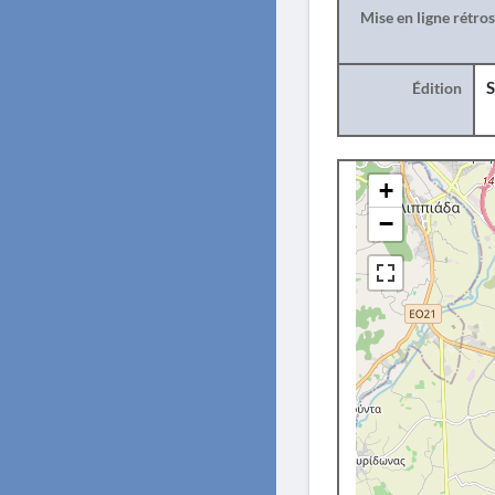
Mise en ligne rétro
Édition
S
+
−