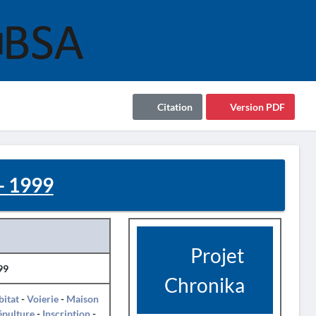
Citation
Version PDF
 - 1999
Projet
99
Chronika
itat
-
Voierie
-
Maison
épulture
-
Inscription
-