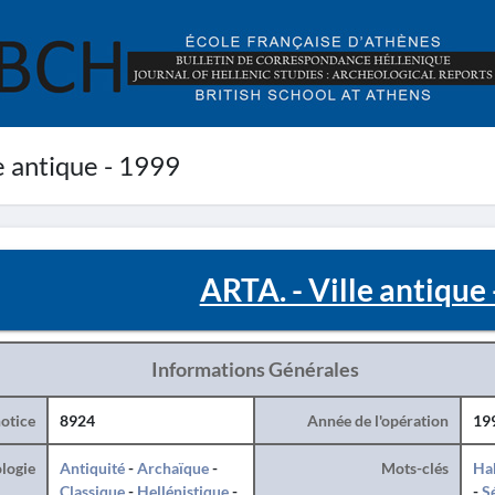
e antique - 1999
ARTA. - Ville antique
Informations Générales
otice
8924
Année de l'opération
19
logie
Antiquité
-
Archaïque
-
Mots-clés
Hab
Classique
-
Hellénistique
-
-
S