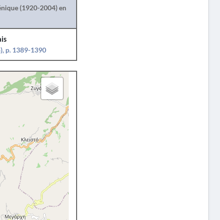
lénique (1920-2004) en
is
), p. 1389-1390