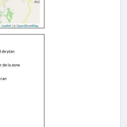
Leaflet
| ©
OpenStreetMap
d de plan
r de la zone
cran