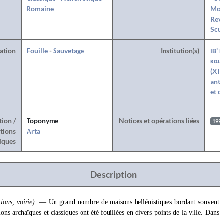
Romaine
Mo
Rev
Sc
ration
Fouille
-
Sauvetage
Institution(s)
ΙΒ'
και
(XI
ant
et 
tion /
Toponyme
Notices et opérations liées
19
tions
Arta
iques
Description
tions, voirie).
— Un grand nombre de maisons hellénistiques bordant souvent 
ions archaïques et classiques ont été fouillées en divers points de la ville. Dans