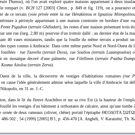
rrain Thanou
), où l'on avait exploré quatre maisons appartenant à deux insula
 le rempart (v.
BCH
127 [2003]
Chron
., p. 849 et fig. 119), on a poursuivi e
é de ce terrain (
voie privée entre la rue Hérakleitou et Ignatiou Mitropolito
ntérieure à péristyle appartenant à une maison construite en bordure d'une ru
 Pente Pigadion
(
terrain Ghéladar
i), les restes d'une maison présentant trois ét
 par une rue (larg. 2,80 m) pourvue d'un trottoir dallé ; au dernier état de la m
ant 40 vases miniatures, tandis que la fouille du même terrain a produit u
 des types connus à Ambracie. Dans cette même partie Nord et Nord-Ouest de la
 fouillées :
rue Tzavella
(
terrain Dov
a), r
ue Souliou
(terrain Lazaropoulou
) o
t en mosaïque décoré d'une palmette,
rue Filellinon
(
terrain Psatha-Tram
e Kosma Aitolou
(
terrain Zerva
).
Ouest de la ville, la découverte de vestiges d'habitations romaines
(rue P
 en cause l'idée généralement admise selon laquelle la ville d'Ambracie fut d
 Nikopolis, en 31 av. J.-C.
on, dans le lit du fleuve Arachthos et sur sa rive Est (à la hauteur de l'emp
ouillé les vestiges d'un bâtiment à orthostates de calcaire, ainsi qu'une tombe à
ique ornée de deux rameaux (olivier, chêne) portait l'épitaphe ΘΕΟΔΟΤΑ 
. 486-502 ; 54 (1999) [2005] Β'1, p. 456-470 [A. Anghéli, V. Karatzéni, Th. K