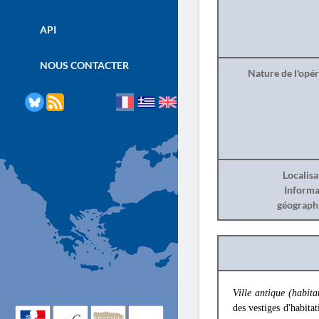
API
NOUS CONTACTER
Nature de l'opé
Localisa
Informa
géograph
Ville antique (habita
des vestiges d'habitat