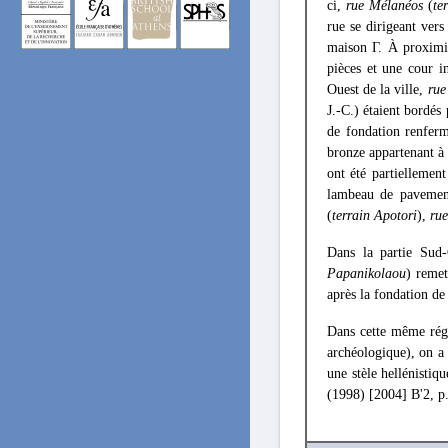
ci,
rue Mélanéos
(
te
rue se dirigeant vers
maison Γ. À proximit
pièces et une cour i
Ouest de la ville,
rue
J.-C.) étaient bordés
de fondation renferm
bronze appartenant à
ont été partiellement
lambeau de pavemen
(
terrain Apotori
),
ru
Dans la partie Sud-
Papanikolaou
) remet
après la fondation de
Dans cette même régi
archéologique), on a f
une stèle hellénist
(1998) [2004] B'2, p