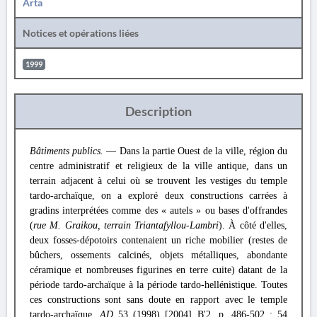
Arta
Notices et opérations liées
1999
Description
Bâtiments publics.
— Dans la partie Ouest de la ville, région du
centre administratif et religieux de la ville antique, dans un
terrain adjacent à celui où se trouvent les vestiges du temple
tardo-archaïque, on a exploré deux constructions carrées à
gradins interprétées comme des « autels » ou bases d'offrandes
(
rue M. Graikou, terrain Triantafyllou-Lambri
). À côté d'elles,
deux fosses-dépotoirs contenaient un riche mobilier (restes de
bûchers, ossements calcinés, objets métalliques, abondante
céramique et nombreuses figurines en terre cuite) datant de la
période tardo-archaïque à la période tardo-hellénistique. Toutes
ces constructions sont sans doute en rapport avec le temple
tardo-archaïque.
AD
53 (1998) [2004] B'2, p. 486-502 ; 54