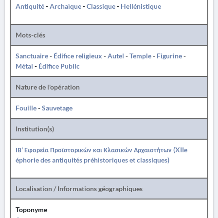
Antiquité
-
Archaïque
-
Classique
-
Hellénistique
Mots-clés
Sanctuaire
-
Édifice religieux
-
Autel
-
Temple
-
Figurine
-
Métal
-
Édifice Public
Nature de l'opération
Fouille
-
Sauvetage
Institution(s)
ΙΒ' Εφορεία Προϊστορικών και Κλασικών Αρχαιοτήτων (XIIe
éphorie des antiquités préhistoriques et classiques)
Localisation / Informations géographiques
Toponyme