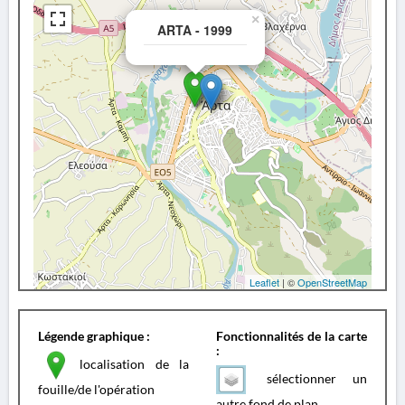
×
ARTA - 1999
Leaflet
| ©
OpenStreetMap
Légende graphique :
Fonctionnalités de la carte
:
localisation de la
sélectionner un
fouille/de l'opération
autre fond de plan