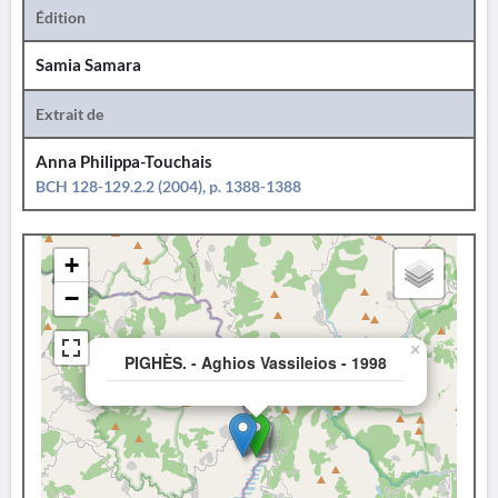
Édition
Samia Samara
Extrait de
Anna Philippa-Touchais
BCH 128-129.2.2 (2004), p. 1388-1388
+
−
×
PIGHÈS. - Aghios Vassileios - 1998