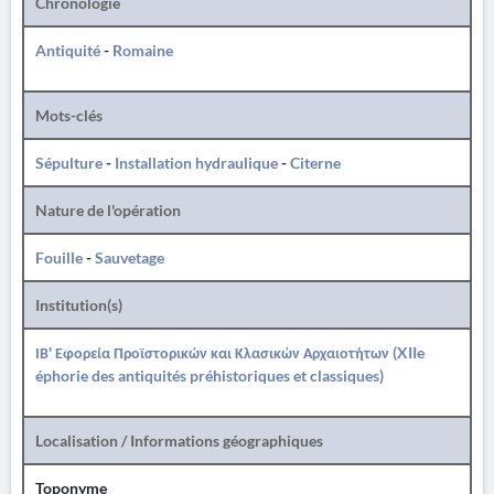
Chronologie
Antiquité
-
Romaine
Mots-clés
Sépulture
-
Installation hydraulique
-
Citerne
Nature de l'opération
Fouille
-
Sauvetage
Institution(s)
ΙΒ' Εφορεία Προϊστορικών και Κλασικών Αρχαιοτήτων (XIIe
éphorie des antiquités préhistoriques et classiques)
Localisation / Informations géographiques
Toponyme