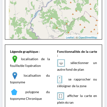
Leaflet
| ©
OpenStreetMap
Légende graphique :
Fonctionnalités de la carte
:
localisation de la
sélectionner un
fouille/de l'opération
autre fond de plan
localisation du
se rapprocher ou
toponyme
s'éloigner de la zone
polygone du
afficher la carte en
toponyme Chronique
plein écran