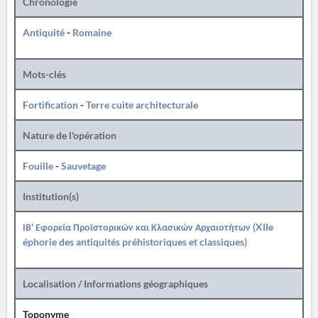
Chronologie
Antiquité
-
Romaine
Mots-clés
Fortification
-
Terre cuite architecturale
Nature de l'opération
Fouille
-
Sauvetage
Institution(s)
ΙΒ' Εφορεία Προϊστορικών και Κλασικών Αρχαιοτήτων (XIIe
éphorie des antiquités préhistoriques et classiques)
Localisation / Informations géographiques
Toponyme