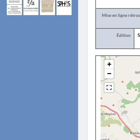
Mise en ligne rétro
Édition
S
+
−