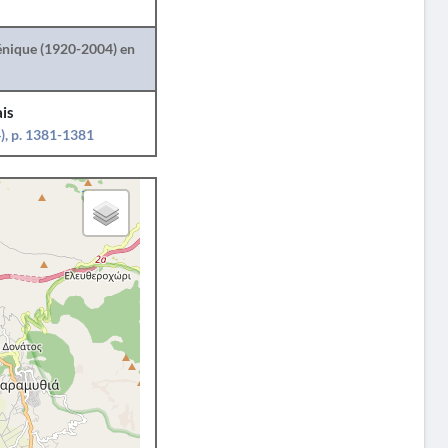
lénique (1920-2004) en
is
), p. 1381-1381