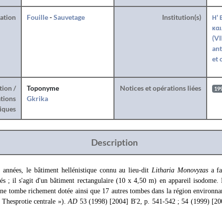
ration
Fouille
-
Sauvetage
Institution(s)
Η' 
και
(VI
ant
et 
tion /
Toponyme
Notices et opérations liées
19
tions
Gkrika
iques
Description
années, le bâtiment hellénistique connu au lieu-dit
Litharia Monovyzas
a f
és ; il s'agit d'un bâtiment rectangulaire (10 x 4,50 m) en appareil isodome. D
ne tombe richement dotée ainsi que 17 autres tombes dans la région environna
 Thesprotie centrale »).
AD
53 (1998) [2004] B'2, p. 541-542 ; 54 (1999) [20