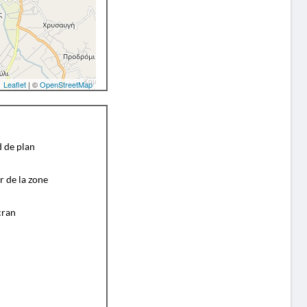
Leaflet
| ©
OpenStreetMap
d de plan
r de la zone
cran