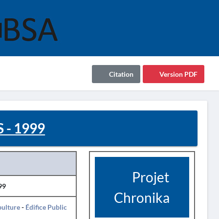
Citation
Version PDF
- 1999
Projet
99
Chronika
pulture
-
Édifice Public