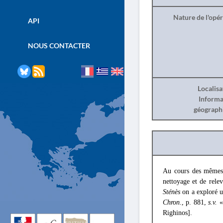
Nature de l'opé
API
NOUS CONTACTER
Localisa
Informa
géograph
Au cours des mêmes 
nettoyage et de relev
Sténès
on a exploré u
Chron
., p. 881,
s.v.
«
Righinos].