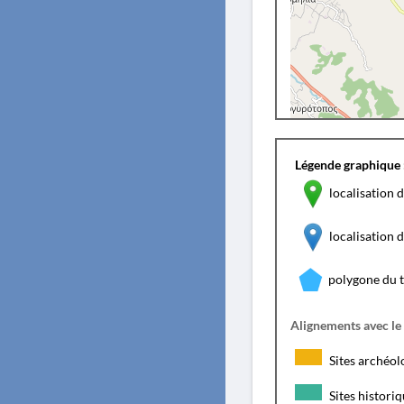
Légende graphique 
localisation d
localisation
polygone du 
Alignements avec le
Sites archéol
Sites histori