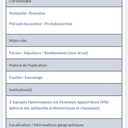
Chronologie
Antiquité
-
Romaine
Période byzantine
-
Protobyzantine
Mots-clés
Ferme
-
Sépulture
-
Revêtements (mur et sol)
Nature de l'opération
Fouille
-
Sauvetage
Institution(s)
Ζ' Εφορεία Προϊστορικών και Κλασικών Αρχαιοτήτων (VIIe
éphorie des antiquités préhistoriques et classiques)
Localisation / Informations géographiques