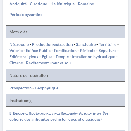
Antiquité
-
Classique
-
Hellénistique
-
Romaine
Période byzantine
Mots-clés
Nécropole
-
Production/extraction
-
Sanctuaire
-
Territoire
-
Voierie
-
Édifice Public
-
Fortification
-
Péribole
-
Sépulture
-
Édifice religieux
-
Église
-
Temple
-
Installation hydraulique
-
Citerne
-
Revêtements (mur et sol)
Nature de l'opération
Prospection
-
Géophysique
Institution(s)
Ε' Εφορεία Προϊστορικών και Κλασικών Αρχαιοτήτων (Ve
éphorie des antiquités préhistoriques et classiques)