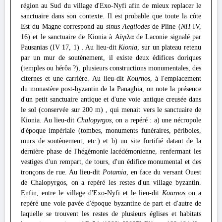
région au Sud du village d'Exo-Nyfi afin de mieux replacer le
sanctuaire dans son contexte. Il est probable que toute la côte
Est du Magne correspond au
sinus Aegilodes
de Pline (
NH
IV,
16) et le sanctuaire de Kionia à Αίγιλα de Laconie signalé par
Pausanias (IV 17, 1) . Au lieu-dit
Kionia
, sur un plateau retenu
par un mur de soutènement, il existe deux édifices doriques
(temples ou hérôa ?), plusieurs constructions monumentales, des
citernes et une carrière. Au lieu-dit
Kournos
, à l'emplacement
du monastère post-byzantin de la Panaghia, on note la présence
d'un petit sanctuaire antique et d'une voie antique creusée dans
le sol (conservée sur 200 m) , qui menait vers le sanctuaire de
Kionia. Au lieu-dit
Chalopyrgos
, on a repéré : a) une nécropole
d'époque impériale (tombes, monuments funéraires, périboles,
murs de soutènement, etc.) et b) un site fortifié datant de la
dernière phase de l'hégémonie lacédémonienne, renfermant les
vestiges d'un rempart, de tours, d'un édifice monumental et des
tronçons de rue. Au lieu-dit
Potamia
, en face du versant Ouest
de Chalopyrgos, on a repéré les restes d'un village byzantin.
Enfin, entre le village d'Exo-Nyfi et le lieu-dit
Kournos
on a
repéré une voie pavée d'époque byzantine de part et d'autre de
laquelle se trouvent les restes de plusieurs églises et habitats