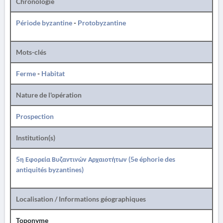
Chronologie
Période byzantine
-
Protobyzantine
Mots-clés
Ferme
-
Habitat
Nature de l'opération
Prospection
Institution(s)
5η Εφορεία Βυζαντινών Αρχαιοτήτων (5e éphorie des
antiquités byzantines)
Localisation / Informations géographiques
Toponyme