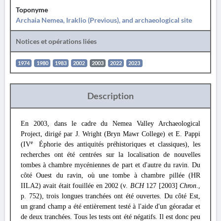
Toponyme
Archaia Nemea, Iraklio (Previous), and archaeological site
Notices et opérations liées
1974
1980
1983
2002
2003
2022
2023
Description
En 2003, dans le cadre du Nemea Valley Archaeological
Project, dirigé par J. Wright (Bryn Mawr College) et E. Pappi
e
(IV
Éphorie des antiquités préhistoriques et classiques), les
recherches ont été centrées sur la localisation de nouvelles
tombes à chambre mycéniennes de part et d'autre du ravin. Du
côté Ouest du ravin, où une tombe à chambre pillée (HR
IILA2) avait était fouillée en 2002 (ν.
ΒCH
127 [2003]
Chron
.,
p. 752), trois longues tranchées ont été ouvertes. Du côté Est,
un grand champ a été entièrement testé à l'aide d'un géoradar et
de deux tranchées. Tous les tests ont été négatifs. Il est donc peu