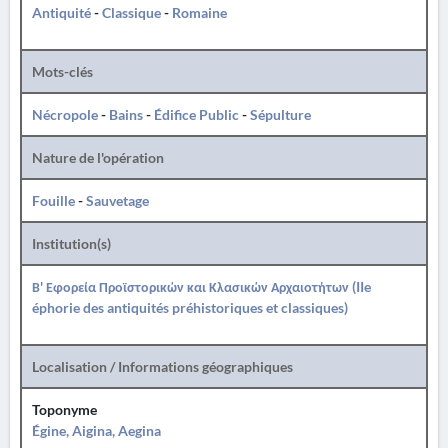
Antiquité
-
Classique
-
Romaine
Mots-clés
Nécropole
-
Bains
-
Édifice Public
-
Sépulture
Nature de l'opération
Fouille
-
Sauvetage
Institution(s)
Β' Εφορεία Προϊστορικών και Κλασικών Αρχαιοτήτων (IIe
éphorie des antiquités préhistoriques et classiques)
Localisation / Informations géographiques
Toponyme
Égine, Aigina, Aegina