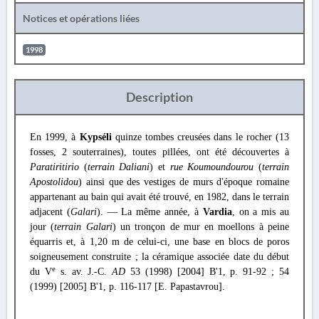
Notices et opérations liées
1998
Description
En 1999, à
Kypséli
quinze tombes creusées dans le rocher (13
fosses, 2 souterraines), toutes pillées, ont été découvertes à
Paratiritirio
(
terrain Daliani
) et
rue Koumoundourou
(
terrain
Apostolidou
) ainsi que des vestiges de murs d'époque romaine
appartenant au bain qui avait été trouvé, en 1982, dans le terrain
adjacent (
Galari
). — La même année, à
Vardia
, on a mis au
jour (
terrain Galari
) un tronçon de mur en moellons à peine
équarris et, à 1,20 m de celui-ci, une base en blocs de poros
soigneusement construite ; la céramique associée date du début
e
du V
s. av. J.-C.
AD
53 (1998) [2004] Β'1, p. 91-92 ; 54
(1999) [2005] Β'1, p. 116-117 [E. Papastavrou].