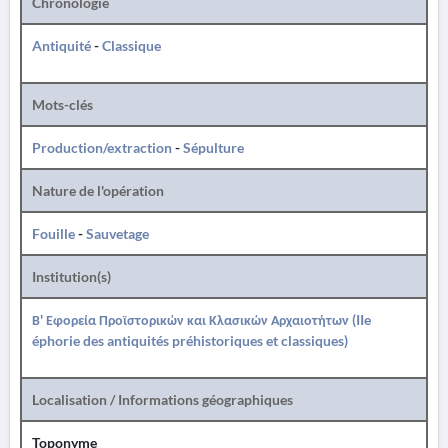
Chronologie
Antiquité
-
Classique
Mots-clés
Production/extraction
-
Sépulture
Nature de l'opération
Fouille
-
Sauvetage
Institution(s)
Β' Εφορεία Προϊστορικών και Κλασικών Αρχαιοτήτων (IIe
éphorie des antiquités préhistoriques et classiques)
Localisation / Informations géographiques
Toponyme