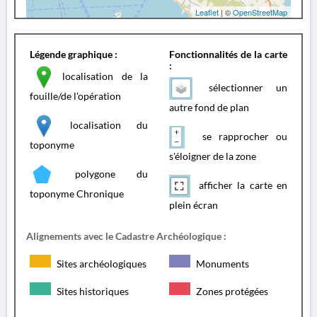
Leaflet
| ©
OpenStreetMap
Légende graphique :
Fonctionnalités de la carte
:
localisation de la
sélectionner un
fouille/de l'opération
autre fond de plan
localisation du
se rapprocher ou
toponyme
s'éloigner de la zone
polygone du
afficher la carte en
toponyme Chronique
plein écran
Alignements avec le Cadastre Archéologique :
Sites archéologiques
Monuments
Sites historiques
Zones protégées