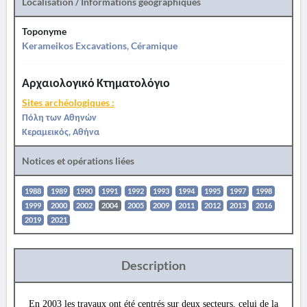
Localisation / Informations géographiques
Toponyme
Kerameikos Excavations, Céramique
Αρχαιολογικό Κτηματολόγιο
Sites archéologiques :
Πόλη των Αθηνών
Κεραμεικός, Αθήνα
Notices et opérations liées
1988
1989
1990
1991
1992
1993
1994
1995
1997
1998
1999
2000
2002
2004
2005
2009
2011
2012
2013
2016
2019
2021
Description
En 2003 les travaux ont été centrés sur deux secteurs, celui de la