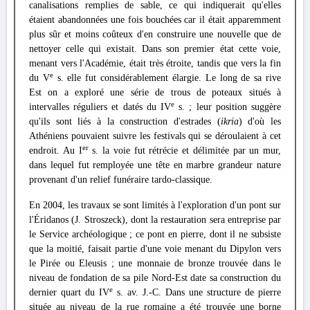
canalisations remplies de sable, ce qui indiquerait qu'elles
étaient abandonnées une fois bouchées car il était apparemment
plus sûr et moins coûteux d'en construire une nouvelle que de
nettoyer celle qui existait. Dans son premier état cette voie,
menant vers l'Académie, était très étroite, tandis que vers la fin
e
du V
s. elle fut considérablement élargie. Le long de sa rive
Est on a exploré une série de trous de poteaux situés à
e
intervalles réguliers et datés du IV
s. ; leur position suggère
qu'ils sont liés à la construction d'estrades (
ikria
) d'où les
Athéniens pouvaient suivre les festivals qui se déroulaient à cet
er
endroit. Au I
s. la voie fut rétrécie et délimitée par un mur,
dans lequel fut remployée une tête en marbre grandeur nature
provenant d'un relief funéraire tardo-classique.
En 2004, les travaux se sont limités à l'exploration d'un pont sur
l'Éridanos (J. Stroszeck), dont la restauration sera entreprise par
le Service archéologique ; ce pont en pierre, dont il ne subsiste
que la moitié, faisait partie d'une voie menant du Dipylon vers
le Pirée ou Eleusis ; une monnaie de bronze trouvée dans le
niveau de fondation de sa pile Nord-Est date sa construction du
e
dernier quart du IV
s. av. J.-C. Dans une structure de pierre
située au niveau de la rue romaine a été trouvée une borne