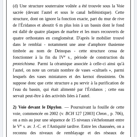
(d) Une structure souterraine voûtée a été trouvée sous la Voie
sacrée (devant l'autel et sous le canal hellénistique). Cette
structure, dont on ignore la fonction exacte, part du mur de rive
de l'Éridanos et aboutit 6 m plus loin à un bassin dont le fond
est dallé de quatre plaques de marbre et les murs recouverts de
quatre orthostates en conglomérat. D'après le mobilier trouvé
dans le remblai - notamment une anse d'amphore thasienne
timbrée au nom de Deinopas - cette structure cessa de
e
fonctionner à la fin du IV
s., période de construction du
proteichisma
. Parmi la céramique associée à celle-ci ainsi qu'à
l'autel, on note un certain nombre de vases «cultuels », parmi
lesquels des vases miniatures et des kernoi éleusiniens. On
suppose donc que cette structure a pu servir à la purification de
l'eau du bassin, qui était alimenté par l'Éridanos ; cette eau
servait peut-être à des activités liées à l'autel.
2) Voie devant le Dipylon
. — Poursuivant la fouille de cette
voie, commencée en 2002 (v.
BCH
127 [2003]
Chron.
, p. 706),
on a mis au jour une séquence de 15 niveaux s'échelonnant entre
e
le V
s. av. J.-C. et l'Antiquité tardive. Entre les chaussées, on a
reconnu des niveaux de remblayage et des réseaux de