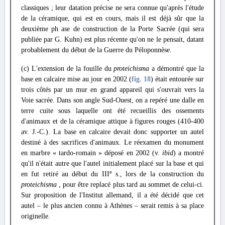
classiques ; leur datation précise ne sera connue qu'après l'étude
de la céramique, qui est en cours, mais il est déjà sûr que la
deuxième ph ase de construction de la Porte Sacrée (qui sera
publiée par G. Kuhn) est plus récente qu'on ne le pensait, datant
probablement du début de la Guerre du Péloponnèse.
(c) L'extension de la fouille du
proteichisma
a démontré que la
base en calcaire mise au jour en 2002 (
fig. 18
) était entourée sur
trois côtés par un mur en grand appareil qui s'ouvrait vers la
Voie sacrée. Dans son angle Sud-Ouest, on a repéré une dalle en
terre cuite sous laquelle ont été recueillis des ossements
d'animaux et de la céramique attique à figures rouges (410-400
av. J.-C.). La base en calcaire devait donc supporter un autel
destiné à des sacrifices d'animaux. Le réexamen du monument
en marbre « tardo-romain » déposé en 2002 (v.
ibid
) a montré
qu'il n'était autre que l'autel initialement placé sur la base et qui
e
en fut retiré au début du III
s., lors de la construction du
proteichisma
, pour être replacé plus tard au sommet de celui-ci.
Sur proposition de l'Institut allemand, il a été décidé que cet
autel
–
le plus ancien connu à Athènes
–
serait remis à sa place
originelle.