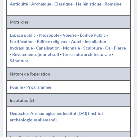
Antiquité
-
Archaïque
-
Classique
-
Hellénistique
-
Romaine
Mots-clés
Espace public
-
Nécropole
-
Voierie
-
Édifice Public
-
Fortification
-
Édifice religieux
-
Autel
-
Installation
hydraulique
-
Canalisation
-
Monnaie
-
Sculpture
-
Os
-
Pierre
-
Revêtements (mur et sol)
-
Terre cuite architecturale
-
Sépulture
Nature de l'opération
Fouille
-
Programmée
Institution(s)
Deutsches Archäologisches Institut (DAI) (Institut
archéologique allemand)