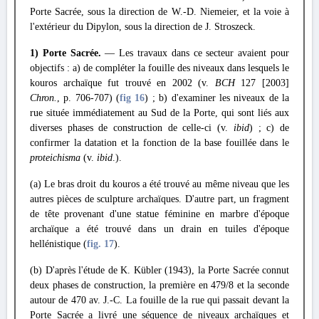
Porte Sacrée, sous la direction de W.-D. Niemeier, et la voie à
l'extérieur du Dipylon, sous la direction de J. Stroszeck.
1) Porte Sacrée.
— Les travaux dans ce secteur avaient pour
objectifs : a) de compléter la fouille des niveaux dans lesquels le
kouros archaïque fut trouvé en 2002 (v.
BCH
127 [2003]
Chron.
, p. 706-707) (
fig 16
) ; b) d'examiner les niveaux de la
rue située immédiatement au Sud de la Porte, qui sont liés aux
diverses phases de construction de celle-ci (v.
ibid
) ; c) de
confirmer la datation et la fonction de la base fouillée dans le
proteichisma
(v.
ibid
.).
(a) Le bras droit du kouros a été trouvé au même niveau que les
autres pièces de sculpture archaïques. D'autre part, un fragment
de tête provenant d'une statue féminine en marbre d'époque
archaïque a été trouvé dans un drain en tuiles d'époque
hellénistique (
fig. 17
).
(b) D'après l'étude de K. Kübler (1943), la Porte Sacrée connut
deux phases de construction, la première en 479/8 et la seconde
autour de 470 av. J.-C. La fouille de la rue qui passait devant la
Porte Sacrée a livré une séquence de niveaux archaïques et