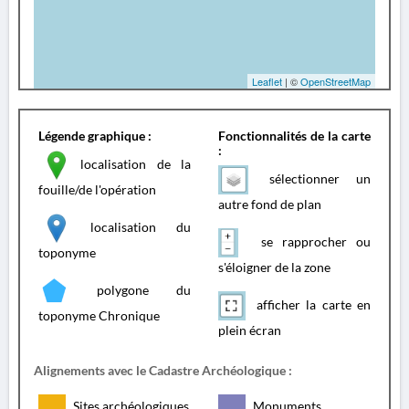
Leaflet
| ©
OpenStreetMap
Légende graphique :
Fonctionnalités de la carte
:
localisation de la
sélectionner un
fouille/de l'opération
autre fond de plan
localisation du
se rapprocher ou
toponyme
s'éloigner de la zone
polygone du
afficher la carte en
toponyme Chronique
plein écran
Alignements avec le Cadastre Archéologique :
Sites archéologiques
Monuments