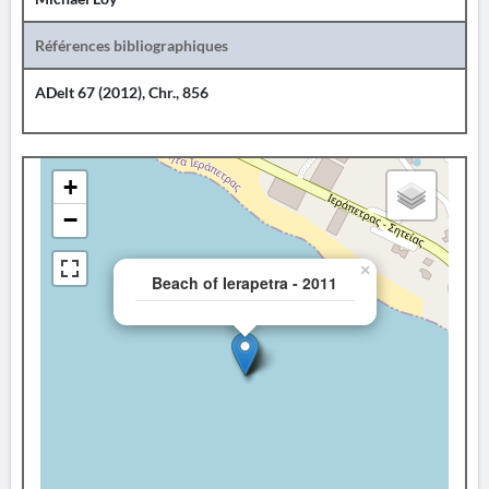
Références bibliographiques
ADelt 67 (2012), Chr., 856
+
−
×
Beach of Ierapetra - 2011