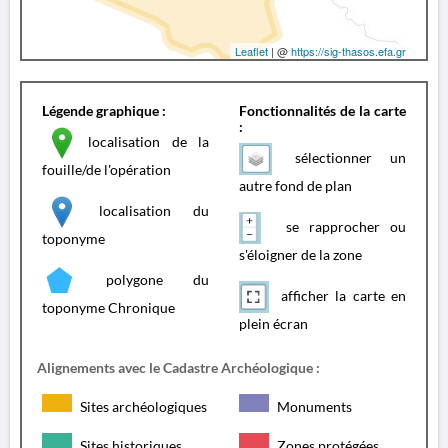
Leaflet
| @
https://sig-thasos.efa.gr
Légende graphique :
Fonctionnalités de la carte
:
localisation de la
sélectionner un
fouille/de l'opération
autre fond de plan
localisation du
se rapprocher ou
toponyme
s'éloigner de la zone
polygone du
afficher la carte en
toponyme Chronique
plein écran
Alignements avec le Cadastre Archéologique :
Sites archéologiques
Monuments
Sites historiques
Zones protégées