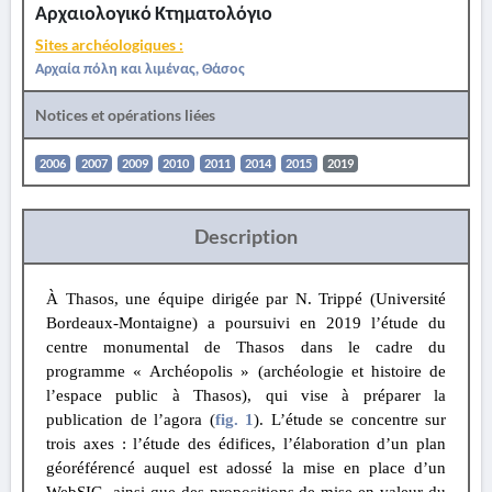
Αρχαιολογικό Κτηματολόγιο
Sites archéologiques :
Αρχαία πόλη και λιμένας, Θάσος
Notices et opérations liées
2006
2007
2009
2010
2011
2014
2015
2019
Description
À Thasos, une équipe dirigée par N. Trippé (Université
Bordeaux-Montaigne) a poursuivi en 2019 l’étude du
centre monumental de Thasos dans le cadre du
programme « Archéopolis » (archéologie et histoire de
l’espace public à Thasos), qui vise à préparer la
publication de l’agora (
fig. 1
). L’étude se concentre sur
trois axes : l’étude des édifices, l’élaboration d’un plan
géoréférencé auquel est adossé la mise en place d’un