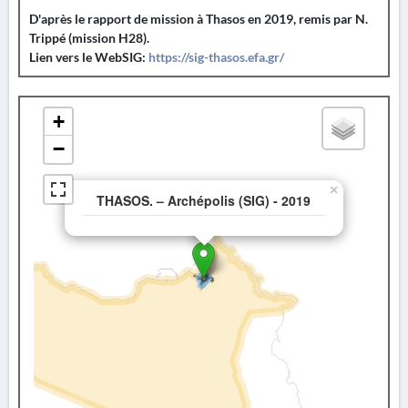
D'après le rapport de mission à Thasos en 2019, remis par
N.
Trippé
(mission H28).
Lien vers le WebSIG:
https://sig-thasos.efa.gr/
+
−
×
THASOS. – Archépolis (SIG) - 2019