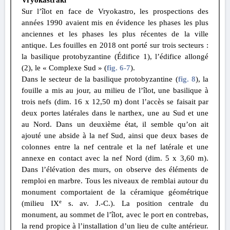
Vryokastraki
Sur l’îlot en face de Vryokastro, les prospections des
années 1990 avaient mis en évidence les phases les plus
anciennes et les phases les plus récentes de la ville
antique. Les fouilles en 2018 ont porté sur trois secteurs :
la basilique protobyzantine (Édifice 1), l’édifice allongé
(2), le « Complexe Sud » (
fig. 6
-7
).
Dans le secteur de la basilique protobyzantine (
fig. 8
), la
fouille a mis au jour, au milieu de l’îlot, une basilique à
trois nefs (dim. 16 x 12,50 m) dont l’accès se faisait par
deux portes latérales dans le narthex, une au Sud et une
au Nord. Dans un deuxième état, il semble qu’on ait
ajouté une abside à la nef Sud, ainsi que deux bases de
colonnes entre la nef centrale et la nef latérale et une
annexe en contact avec la nef Nord (dim. 5 x 3,60 m).
Dans l’élévation des murs, on observe des éléments de
remploi en marbre. Tous les niveaux de remblai autour du
monument comportaient de la céramique géométrique
e
(milieu IX
s. av. J.-C.). La position centrale du
monument, au sommet de l’îlot, avec le port en contrebas,
la rend propice à l’installation d’un lieu de culte antérieur.