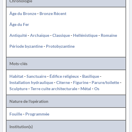
Chronologie
Âge du Bronze
-
Bronze Récent
Âge du Fer
Antiquité
-
Archaïque
-
Classique
-
Hellénistique
-
Romaine
Période byzantine
-
Protobyzantine
Mots-clés
Habitat
-
Sanctuaire
-
Édifice religieux
-
Basilique
-
Installation hydraulique
-
Citerne
-
Figurine
-
Parure/toilette
-
Sculpture
-
Terre cuite architecturale
-
Métal
-
Os
Nature de l'opération
Fouille
-
Programmée
Institution(s)