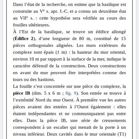
Dans l’état de la recherche, on estime que la basilique est
e
construite au V
s. apr. J.-C. et a connu un deuxième état
e
au VII
s. : cette hypothèse sera vérifiée au cours des
fouilles ultérieures.
À l’Est de la basilique, se trouve un édifice allongé
(
Édifice 2
), d’une longueur de 80 m, constitué de 15
pièces orthogonales alignées. Les murs extérieurs du
complexe sont épais (1 m) : la hauteur du mur oriental,
environ 10 m par rapport à la surface de la mer, indique le
caractère défensif de la construction. Deux constructions
en avant du mur peuvent être interprétées comme des
tours ou des bastions.
La fouille s’est concentrée sur une pièce du complexe, la
pièce IB
(dim. 5 x 6 m ;
fig. 9
). Son entrée se trouve à
l’extrémité Nord du mur Ouest. À première vue les autres
pièces avaient des entrées à l’Ouest également : elles
étaient indépendantes et ne communiquaient pas entre
elles. Dans la pièce IB, une série de creusements
correspondent à un escalier qui menait de la porte à un
niveau inférieur. Deux cavités dans le mur orientale (T1)