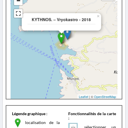
−
×
KYTHNOS. – Vryokastro - 2018
Leaflet
| ©
OpenStreetMap
Légende graphique :
Fonctionnalités de la carte
:
localisation de la
sélectionner un