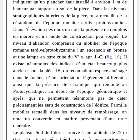
indiquent qu’un plancher était installé à environ 1 m de
hauteur par rapport au sol de la pièce. Dans les niveaux
stratigraphiques inférieurs de la pièce, on a recueilli de la
céramique de l’époque romaine tardive-protobyzantine.
Dans l’élévation des murs on note la présence de remplois
en marbre et un mode de construction peu soigné. Le
niveau d’abandon comprenait du mobilier de l’époque
romaine tardive/protobyzantine : un encensoir en bronze
e
et une lampe en terre cuite du V
s. apr. J.-C. (
fig. 10
). Il
existe néanmoins des indices d’un état beaucoup plus
ancien : sous la pièce IB, on reconnait un espace aménagé
dans le rocher, d’une orientation légèrement différente,
ainsi que la présence de céramique qui remonte au
Protocycladique, au début de l’époque géométrique et
après, qui ne permettent néanmoins pas de dater
précisément les états de construction de l’édifice. Parmi le
mobilier recueilli dans les niveaux de remplissage, on
note un couvercle en marbre provenant d’une urne
cinéraire.
Le plateau Sud de l’îlot se trouve à une altitude de 23 m
(
fig. 11
) ; il est lié à l’édifice 2 et à une construction