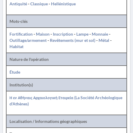
Antiquité
-
Classique
-
Hellénistique
Mots-clés
Fortification
-
Maison
-
Inscription
-
Lampe
-
Monnaie
-
Outillage/armement
-
Revêtements (mur et sol)
-
Métal
-
Habitat
Nature de l'opération
Étude
Institution(s)
Η εν Αθήναις Αρχαιολογική Εταιρεία (La Société Archéologique
d'Athènes)
Localisation / Informations géographiques