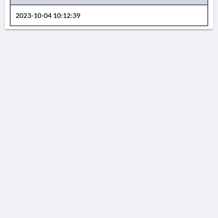
2023-10-04 10:12:39
AVERTISSEMENT
La Chronique des fouilles en ligne ne constitue en aucun cas une publication des
découvertes qui y sont signalées. L'EfA et la BSA ne peuvent délivrer de copie des
illustrations qui y sont reproduites et dont ils ne détiennent pas les droits.