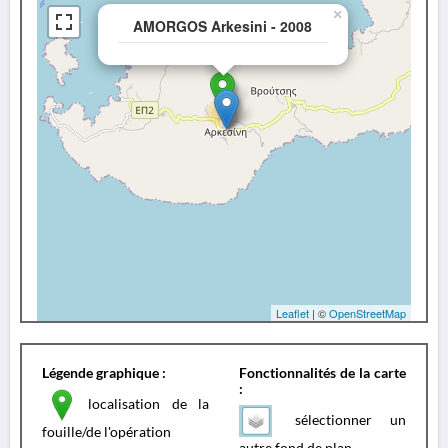
×
AMORGOS Arkesini - 2008
Leaflet
| ©
OpenStreetMap
Légende graphique :
Fonctionnalités de la carte
:
localisation de la
sélectionner un
fouille/de l'opération
autre fond de plan