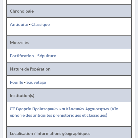
Chronologie
Antiquité
-
Classique
Mots-clés
Fortification
-
Sépulture
Nature de l'opération
Fouille
-
Sauvetage
Institution(s)
ΣΤ' Εφορεία Προϊστορικών και Κλασικών Αρχαιοτήτων (VIe
éphorie des antiquités préhistoriques et classiques)
Localisation / Informations géographiques