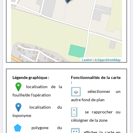
Leaflet
| ©
OpenStreetMap
Légende graphique :
Fonctionnalités de la carte
:
localisation de la
sélectionner un
fouille/de l'opération
autre fond de plan
localisation du
se rapprocher ou
toponyme
s'éloigner de la zone
polygone du
afficher la carte en