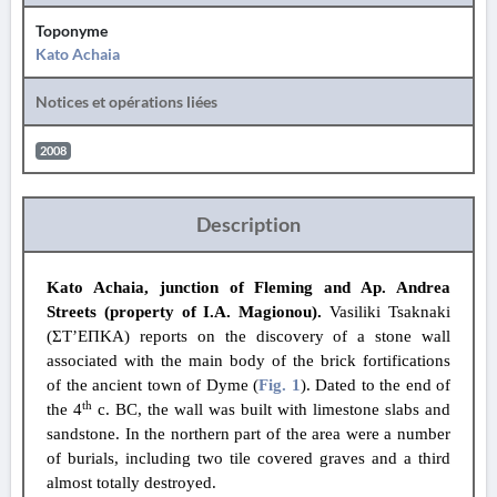
Toponyme
Kato Achaia
Notices et opérations liées
2008
Description
Kato Achaia, junction of Fleming and Ap. Andrea
Streets (property of I.A. Magionou).
Vasiliki Tsaknaki
(ΣΤ’ΕΠΚΑ) reports on the discovery of a stone wall
associated with the main body of the brick fortifications
of the ancient town of Dyme (
Fig. 1
). Dated to the end of
th
the 4
c. BC, the wall was built with limestone slabs and
sandstone. In the northern part of the area were a number
of burials, including two tile covered graves and a third
almost totally destroyed.