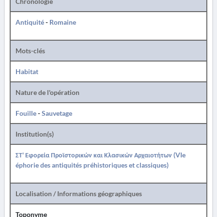
Chronologie
Antiquité
-
Romaine
Mots-clés
Habitat
Nature de l'opération
Fouille
-
Sauvetage
Institution(s)
ΣΤ' Εφορεία Προϊστορικών και Κλασικών Αρχαιοτήτων (VIe
éphorie des antiquités préhistoriques et classiques)
Localisation / Informations géographiques
Toponyme