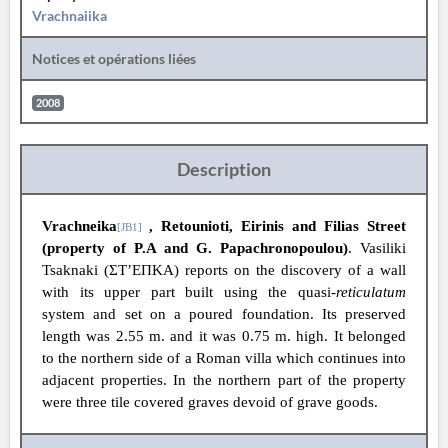
Vrachnaiika
Notices et opérations liées
2008
Description
Vrachneika
, Retounioti, Eirinis and Filias Street
[JB1]
(property of P.A and G. Papachronopoulou)
. Vasiliki
Tsaknaki (ΣΤ’ΕΠΚΑ) reports on the discovery of a wall
with its upper part built using the quasi-
reticulatum
system and set on a poured foundation. Its preserved
length was 2.55 m. and it was 0.75 m. high. It belonged
to the northern side of a Roman villa which continues into
adjacent properties. In the northern part of the property
were three tile covered graves devoid of grave goods.