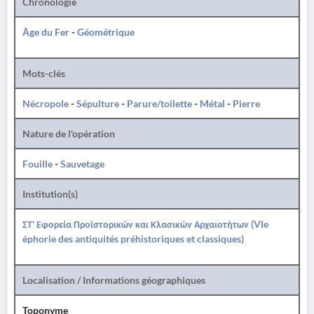
Chronologie
Âge du Fer
-
Géométrique
Mots-clés
Nécropole
-
Sépulture
-
Parure/toilette
-
Métal
-
Pierre
Nature de l'opération
Fouille
-
Sauvetage
Institution(s)
ΣΤ' Εφορεία Προϊστορικών και Κλασικών Αρχαιοτήτων (VIe
éphorie des antiquités préhistoriques et classiques)
Localisation / Informations géographiques
Toponyme