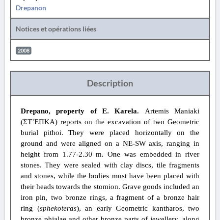
Drepanon
Notices et opérations liées
2008
Description
Drepano, property of E. Karela.
Artemis Maniaki
(ΣΤ’ΕΠΚΑ) reports on the excavation of two Geometric
burial pithoi. They were placed horizontally on the
ground and were aligned on a NE-SW axis, ranging in
height from 1.77-2.30 m. One was embedded in river
stones. They were sealed with clay discs, tile fragments
and stones, while the bodies must have been placed with
their heads towards the stomion. Grave goods included an
iron pin, two bronze rings, a fragment of a bronze hair
ring (
sphekoteras
), an early Geometric kantharos, two
bronze phialae and other bronze parts of jewellery, along