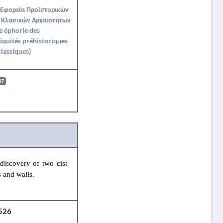
 Εφορεία Προϊστορικών
 Κλασικών Αρχαιοτήτων
e éphorie des
iquités préhistoriques
classiques)
07
iscovery of two cist
s and walls.
526