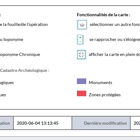
:
Fonctionnalités de la carte :
e la fouille/de l'opération
sélectionner un autre fon
 du toponyme
se rapprocher ou s'éloigne
toponyme Chronique
afficher la carte en plein é
 Cadastre Archéologique :
ogiques
Monuments
ques
Zones protégées
éation
2020-06-04 13:13:45
Dernière modification
20