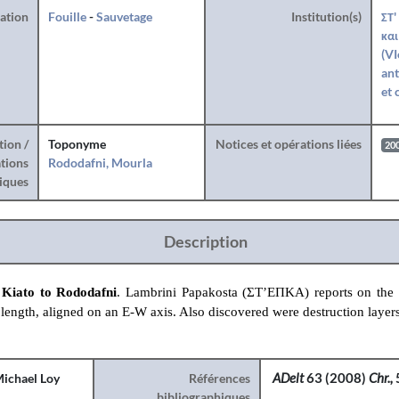
ration
Fouille
-
Sauvetage
Institution(s)
ΣΤ'
και
(VI
ant
et 
tion /
Toponyme
Notices et opérations liées
20
tions
Rododafni, Mourla
iques
Description
 Kiato to Rododafni
. Lambrini Papakosta (ΣΤ’ΕΠΚΑ) reports on the d
 length, aligned on an E-W axis. Also discovered were destruction layer
ichael Loy
Références
ADelt
63 (2008)
Chr.,
bibliographiques