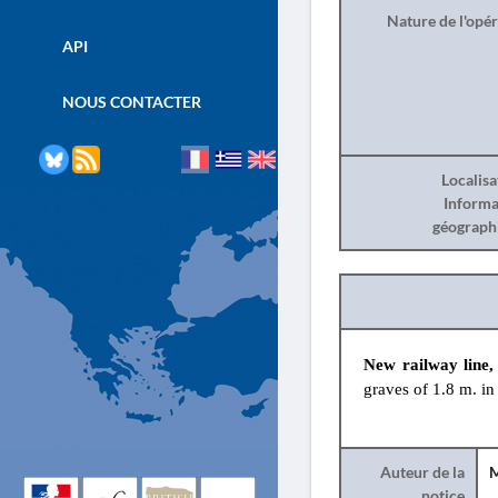
Nature de l'opé
API
NOUS CONTACTER
Localisa
Informa
géograph
New railway line,
graves of 1.8 m. in
Auteur de la
M
notice