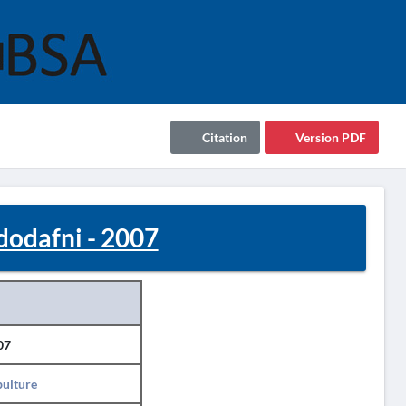
Citation
Version PDF
dodafni - 2007
07
pulture