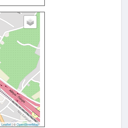
Leaflet
| ©
OpenStreetMap