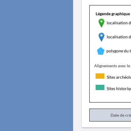
Légende graphique 
localisation d
localisation
polygone du 
Alignements avec le
Sites archéol
Sites histori
Date de cr