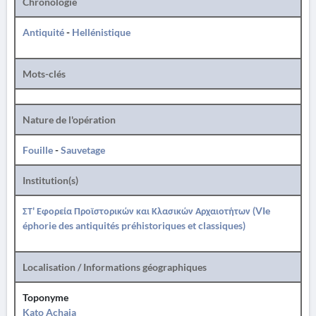
Chronologie
Antiquité
-
Hellénistique
Mots-clés
Nature de l'opération
Fouille
-
Sauvetage
Institution(s)
ΣΤ' Εφορεία Προϊστορικών και Κλασικών Αρχαιοτήτων (VIe
éphorie des antiquités préhistoriques et classiques)
Localisation / Informations géographiques
Toponyme
Kato Achaia