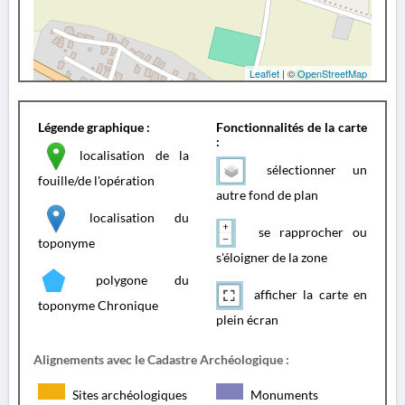
Leaflet
| ©
OpenStreetMap
Légende graphique :
Fonctionnalités de la carte
:
localisation de la
sélectionner un
fouille/de l'opération
autre fond de plan
localisation du
se rapprocher ou
toponyme
s'éloigner de la zone
polygone du
afficher la carte en
toponyme Chronique
plein écran
Alignements avec le Cadastre Archéologique :
Sites archéologiques
Monuments