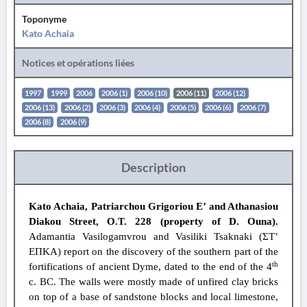
Toponyme
Kato Achaia
Notices et opérations liées
1997
1999
2006
2006 (1)
2006 (10)
2006 (11)
2006 (12)
2006 (13)
2006 (2)
2006 (3)
2006 (4)
2006 (5)
2006 (6)
2006 (7)
2006 (8)
2006 (9)
Description
Kato Achaia, Patriarchou Grigoriou E’ and Athanasiou
Diakou Street, O.T. 228 (property of D. Ouna).
Adamantia Vasilogamvrou and Vasiliki Tsaknaki (ΣΤ’
ΕΠΚΑ) report on the discovery of the southern part of the
th
fortifications of ancient Dyme, dated to the end of the 4
c. BC. The walls were mostly made of unfired clay bricks
on top of a base of sandstone blocks and local limestone,