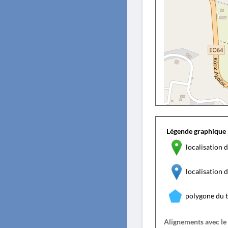
Légende graphique 
localisation d
localisation
polygone du 
Alignements avec le