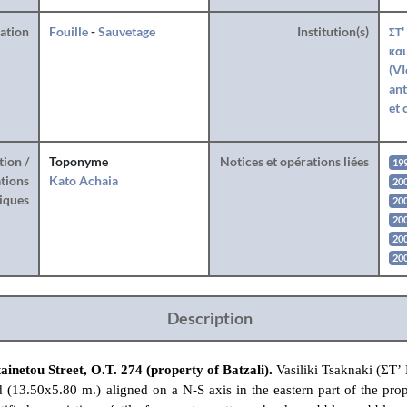
ration
Fouille
-
Sauvetage
Institution(s)
ΣΤ'
και
(VI
ant
et 
tion /
Toponyme
Notices et opérations liées
19
tions
Kato Achaia
200
iques
200
200
200
200
Description
ainetou Street, Ο.Τ. 274 (property of Batzali).
Vasiliki Tsaknaki (ΣΤ’
d (13.50x5.80 m.) aligned on a N-S axis in the eastern part of the pro