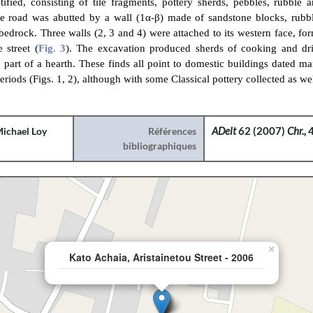
tified, consisting of tile fragments, pottery sherds, pebbles, rubble 
e road was abutted by a wall (1α-β) made of sandstone blocks, rubbl
 bedrock. Three walls (2, 3 and 4) were attached to its western face, f
 street (
Fig. 3
). The excavation produced sherds of cooking and dri
part of a hearth. These finds all point to domestic buildings dated mai
iods (Figs. 1, 2), although with some Classical pottery collected as wel
ichael Loy
Références
ADelt
62 (2007)
Chr.,
4
bibliographiques
×
Kato Achaia, Aristainetou Street - 2006