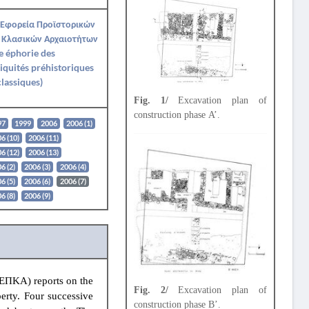
 Εφορεία Προϊστορικών
 Κλασικών Αρχαιοτήτων
e éphorie des
iquités préhistoriques
classiques)
Fig. 1/
Excavation plan of
construction phase Α’.
97
1999
2006
2006 (1)
6 (10)
2006 (11)
6 (12)
2006 (13)
6 (2)
2006 (3)
2006 (4)
6 (5)
2006 (6)
2006 (7)
6 (8)
2006 (9)
 ΕΠΚΑ) reports on the
Fig. 2/
Excavation plan of
perty. Four successive
construction phase Β’.