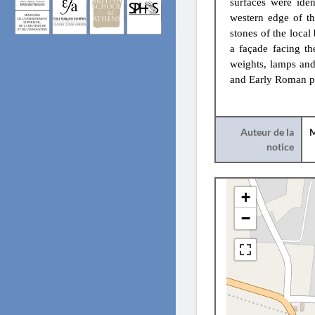
surfaces were iden
western edge of th
stones of the local
a façade facing the
weights, lamps and 
and Early Roman per
Auteur de la
M
notice
+
−