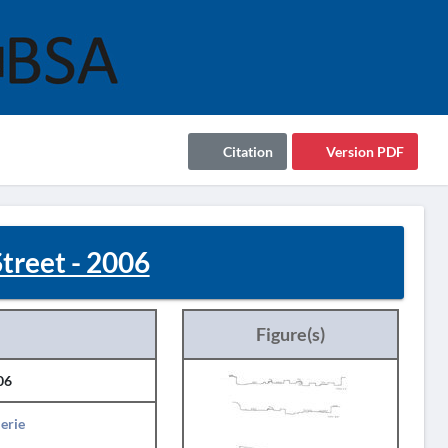
Citation
Version PDF
treet - 2006
Figure(s)
06
erie