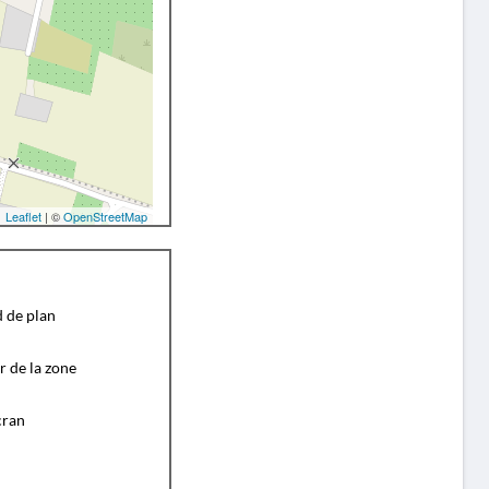
Leaflet
| ©
OpenStreetMap
d de plan
r de la zone
cran