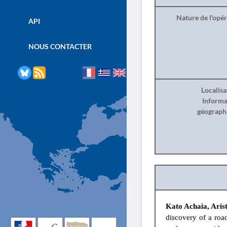
Nature de l'opé
API
NOUS CONTACTER
Localisa
Informa
géograph
Kato Achaia, Arist
discovery of a roa