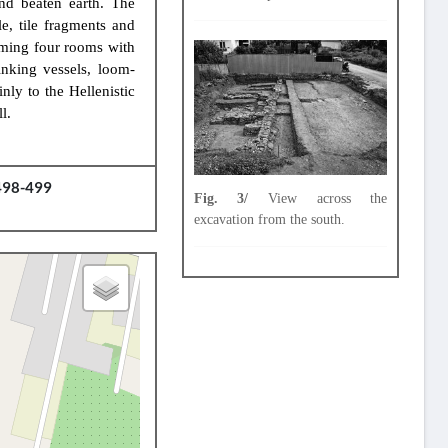
and beaten earth. The
e, tile fragments and
orming four rooms with
nking vessels, loom-
nly to the Hellenistic
l.
98-499
Fig. 3/
View across the
excavation from the south.