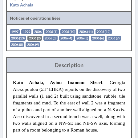
Kato Achaia
Notices et opérations liées
1997
1999
2006
2006 (1)
2006 (10)
2006 (11)
2006 (12)
2006 (13)
2006 (2)
2006 (3)
2006 (4)
2006 (5)
2006 (6)
2006 (7)
2006 (8)
2006 (9)
Description
Kato Achaia, Ayiou Ioannou Street
. Georgia
Alexopoulou (ΣΤ’ ΕΠΚΑ) reports on the discovery of two
parallel walls (1 and 2) built using sandstone, rubble, tile
fragments and mud. To the east of wall 2 was a fragment
of a pithos and part of another wall aligned on a N-S axis.
Also discovered in a second trench was a well, along with
two walls aligned on a NW-SE and NE-SW axis, forming
part of a room belonging to a Roman house.