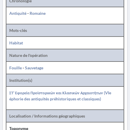
Chronologie
Antiquité
-
Romaine
Mots-clés
Habitat
Nature de l'opération
Fouille
-
Sauvetage
Institution(s)
ΣΤ' Εφορεία Προϊστορικών και Κλασικών Αρχαιοτήτων (VIe
éphorie des antiquités préhistoriques et classiques)
Localisation / Informations géographiques
Toponyme