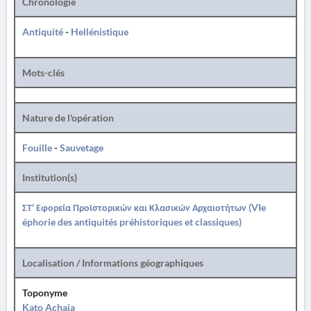
Chronologie
Antiquité
-
Hellénistique
Mots-clés
Nature de l'opération
Fouille
-
Sauvetage
Institution(s)
ΣΤ' Εφορεία Προϊστορικών και Κλασικών Αρχαιοτήτων (VIe
éphorie des antiquités préhistoriques et classiques)
Localisation / Informations géographiques
Toponyme
Kato Achaia