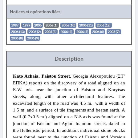
Notices et opérations liées
1997
1999
2006
2006 (1)
2006 (10)
2006 (11)
2006 (12)
2006 (13)
2006 (2)
2006 (3)
2006 (4)
2006 (5)
2006 (6)
2006 (7)
2006 (8)
2006 (9)
Description
Kato Achaia, Faistou Street.
Georgia Alexopoulou (ΣΤ’
ΕΠΚΑ) reports on the discovery of a road aligned on an
E-W axis near the junction of Faistou and Korytsas
streets, along with other architectural features. The
excavated length of the road was 4.5 m., with a width of
1.5 m. and a surface of tile fragments and beaten earth. A
wall (0.7x0.5 m.) aligned on a N-S axis was found at the
junction of Faistou and Agiou Ioannou streets, dated to
the Hellenistic period. In addition, individual stone blocks
were found near to the junction of Faistou and Voreiou